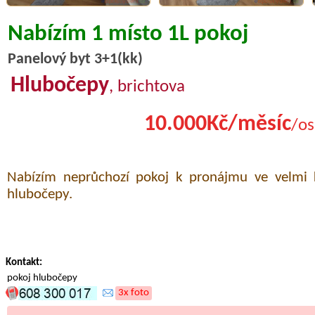
Nabízím 1 místo 1L pokoj
Panelový byt 3+1(kk)
Hlubočepy
, brichtova
10.000Kč/měsíc
/os
Nabízím neprůchozí pokoj k pronájmu ve velmi k
hlubočepy.
Kontakt:
pokoj hlubočepy
3x foto