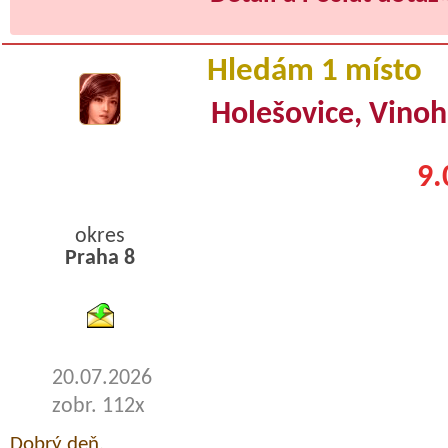
Hledám 1 místo
Holešovice, Vino
9.
okres
Praha 8
byty pronajem
20.07.2026
zobr. 112x
Dobrý deň,