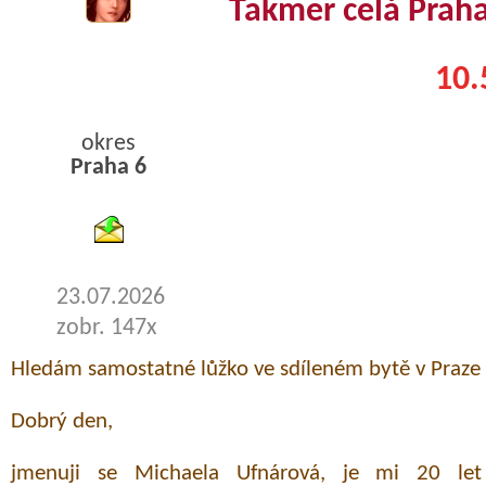
Takmer celá Praha
10.
okres
Praha 6
byty pronajem
23.07.2026
zobr. 147x
Hledám samostatné lůžko ve sdíleném bytě v Praze 
Dobrý den,
jmenuji se Michaela Ufnárová, je mi 20 let