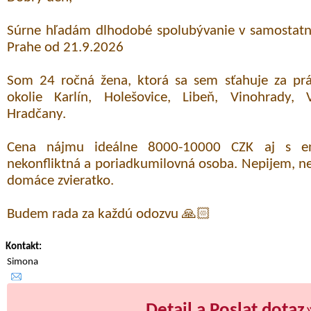
Súrne hľadám dlhodobé spolubývanie v samostatne
Prahe od 21.9.2026
Som 24 ročná žena, ktorá sa sem sťahuje za prá
okolie Karlín, Holešovice, Libeň, Vinohrady, 
Hradčany.
Cena nájmu ideálne 8000-10000 CZK aj s en
nekonfliktná a poriadkumilovná osoba. Nepijem, 
domáce zvieratko.
Budem rada za každú odozvu 🙏🏻
Kontakt:
Simona
Detail a Poslat dotaz