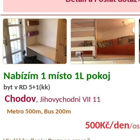
Nabízím 1 místo 1L pokoj
byt v RD 5+1(kk)
Chodov
, Jihovychodni VII 11
Metro 500m, Bus 200m
500Kč/den
/os