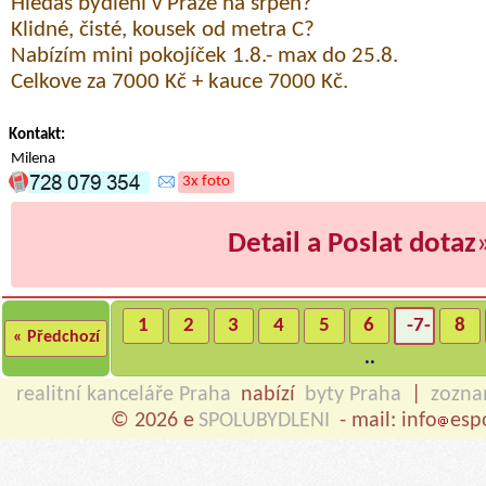
Hledáš bydlení v Praze na srpen?
Klidné, čisté, kousek od metra C?
Nabízím mini pokojíček 1.8.- max do 25.8.
Celkove za 7000 Kč + kauce 7000 Kč.
Kontakt:
Milena
3x foto
Detail a Poslat dotaz
1
2
3
4
5
6
-7-
8
« Předchozí
..
realitní kanceláře Praha
nabízí
byty Praha
|
zozn
© 2026 e
SPOLUBYDLENI
- mail: info
esp