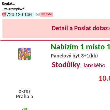
Kontakt:
Eva Kramplová
3x foto
Detail a Poslat dotaz
Nabízím 1 místo 
Panelový byt 3+1(kk)
Stodůlky
, Janského
10.
okres
Praha 5
byty podnajem