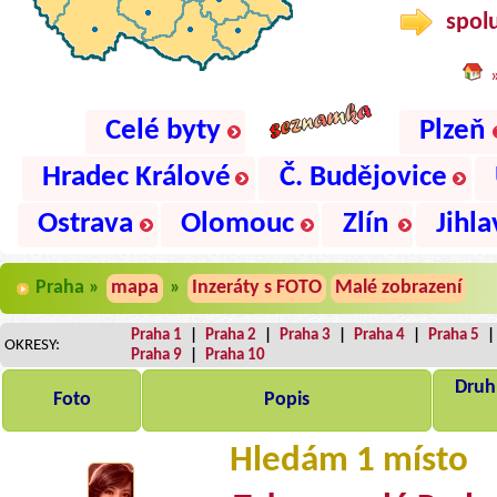
spolu
Celé byty
Plzeň
Hradec Králové
Č. Budějovice
Ostrava
Olomouc
Zlín
Jihla
Praha »
mapa
»
Inzeráty s FOTO
Malé zobrazení
Praha 1
|
Praha 2
|
Praha 3
|
Praha 4
|
Praha 5
OKRESY:
Praha 9
|
Praha 10
Druh,
Foto
Popis
Hledám 1 místo