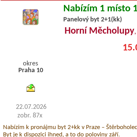
Nabízím 1 místo 
Panelový byt 2+1(kk)
Horní Měcholupy
15.
okres
Praha 10
byty podnajem
22.07.2026
zobr. 87x
Nabízím k pronájmu byt 2+kk v Praze – Štěrboholec
Byt je k dispozici ihned, a to do poloviny září.