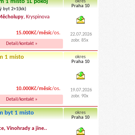
m 1 místo 1L pokoj
okres
Praha 10
ý byt 2+1(kk)
byty podnajem
Měcholupy
, Kryspinova
15.000Kč/měsíc
/os.
22.07.2026
zobr. 85x
Detail/kontakt »
m 1 místo
okres
Praha 10
byty pronajem
10.000Kč/měsíc
/os.
19.07.2026
zobr. 90x
Detail/kontakt »
 byt 1 místo
okres
Praha 10
byty podnajem
e, Vinohrady a jine..