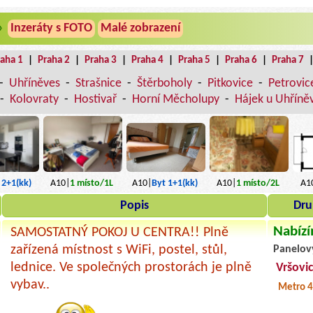
»
Inzeráty s FOTO
Malé zobrazení
raha 1
|
Praha 2
|
Praha 3
|
Praha 4
|
Praha 5
|
Praha 6
|
Praha 7
-
Uhříněves
-
Strašnice
-
Štěrboholy
-
Pitkovice
-
Petrovic
-
Kolovraty
-
Hostivař
-
Horní Měcholupy
-
Hájek u Uhříněv
A10|
Byt 1+1(kk)
 2+1(kk)
A10|
1
místo
/1L
A10|
1
místo
/2L
A1
Popis
Dru
Nabízí
SAMOSTATNÝ POKOJ U CENTRA!! Plně
zařízená místnost s WiFi, postel, stůl,
Panelov
lednice. Ve společných prostorách je plně
Vršovi
vybav..
Metro 4