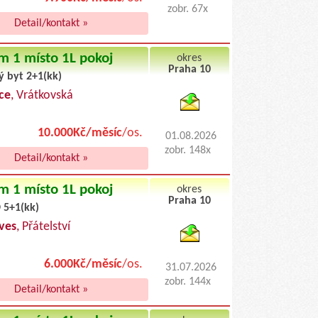
zobr. 67x
Detail/kontakt »
m 1 místo 1L pokoj
okres
Praha 10
ý byt 2+1(kk)
byty podnajem
ce
, Vrátkovská
10.000Kč/měsíc
/os.
01.08.2026
zobr. 148x
Detail/kontakt »
m 1 místo 1L pokoj
okres
Praha 10
 5+1(kk)
byty pronajem
ves
, Přátelství
6.000Kč/měsíc
/os.
31.07.2026
zobr. 144x
Detail/kontakt »