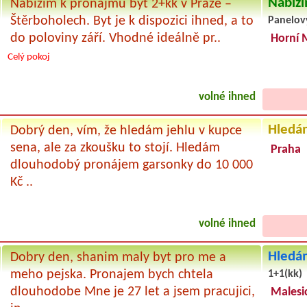
Nabízí
Nabízím k pronájmu byt 2+kk v Praze –
Štěrboholech. Byt je k dispozici ihned, a to
Panelov
do poloviny září. Vhodné ideálně pr..
Horní 
Celý pokoj
volné ihned
Hledá
Dobrý den, vím, že hledám jehlu v kupce
sena, ale za zkoušku to stojí. Hledám
Praha
dlouhodobý pronájem garsonky do 10 000
Kč ..
volné ihned
Hledám
Dobry den, shanim maly byt pro me a
meho pejska. Pronajem bych chtela
1+1(kk)
dlouhodobe Mne je 27 let a jsem pracujici,
Malesic