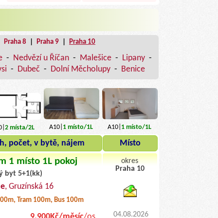
|
Praha 8
|
Praha 9
|
Praha 10
e
-
Nedvězí u Říčan
-
Malešice
-
Lipany
-
si
-
Dubeč
-
Dolní Měcholupy
-
Benice
A10|
1
místo
/1L
A10|
1
místo
/1L
0|
2
místa
/2L
h, počet, v bytě, nájem
Místo
m 1 místo 1L pokoj
okres
Praha 10
ý byt 5+1(kk)
byty pronajem
ce
, Gruzínská 16
00m, Tram 100m, Bus 100m
04.08.2026
9.900Kč/měsíc
/os.