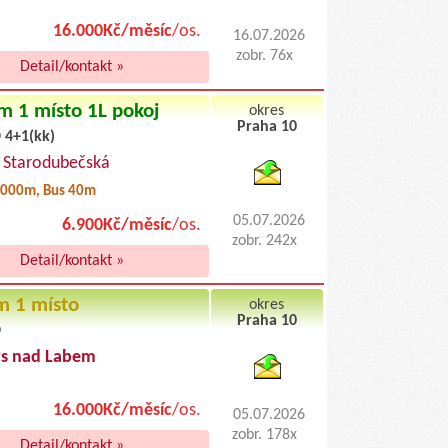
16.000Kč/měsíc
/os.
16.07.2026
zobr. 76x
Detail/kontakt »
m 1 místo 1L pokoj
okres
Praha 10
 4+1(kk)
byty pronajem
, Starodubečská
000m, Bus 40m
05.07.2026
6.900Kč/měsíc
/os.
zobr. 242x
Detail/kontakt »
m 1 místo
okres
Praha 10
D
byty podnajem
s nad Labem
16.000Kč/měsíc
/os.
05.07.2026
zobr. 178x
Detail/kontakt »