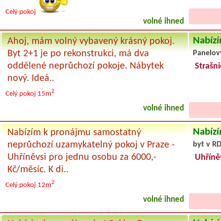
Celý pokoj
volné ihned
Nabízí
Ahoj, mám volný vybavený krásný pokoj.
Byt 2+1 je po rekonstrukci, má dva
Panelov
oddělené neprůchozí pokoje. Nábytek
Strašni
nový. Ideá..
2
Celý pokoj
15m
volné ihned
Nabízí
Nabízím k pronájmu samostatný
neprůchozí uzamykatelný pokoj v Praze -
byt v RD
Uhříněvsi pro jednu osobu za 6000,-
Uhříně
Kč/měsíc. K di..
2
Celý pokoj
12m
volné ihned