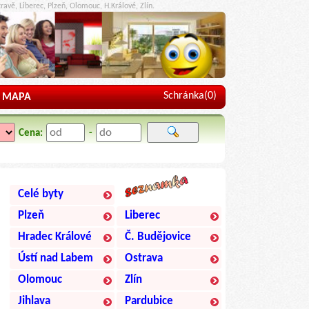
ravě, Liberec, Plzeň, Olomouc, H.Králové, Zlín.
Schránka(
0
)
MAPA
Cena:
-
Celé byty
Plzeň
Liberec
Hradec Králové
Č. Budějovice
Ústí nad Labem
Ostrava
Olomouc
Zlín
Jihlava
Pardubice