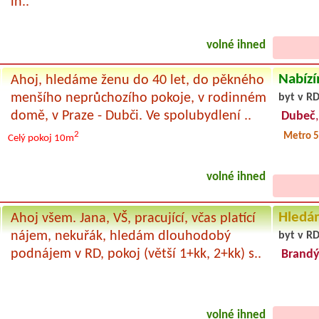
in..
volné ihned
Nabízí
Ahoj, hledáme ženu do 40 let, do pěkného
menšího neprůchozího pokoje, v rodinném
byt v RD
domě, v Praze - Dubči. Ve spolubydlení ..
Dubeč
2
Metro 5
Celý pokoj
10m
volné ihned
Hledá
Ahoj všem. Jana, VŠ, pracující, včas platící
nájem, nekuřák, hledám dlouhodobý
byt v R
podnájem v RD, pokoj (větší 1+kk, 2+kk) s..
Brandý
volné ihned