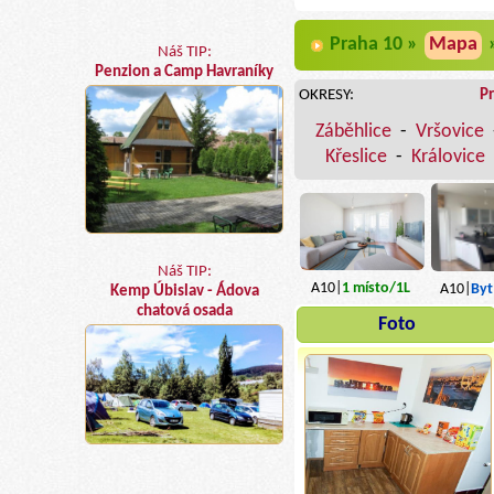
Praha 10 »
Mapa
Náš TIP:
Penzion a Camp Havraníky
OKRESY:
P
Záběhlice
-
Vršovice
Křeslice
-
Královice
Náš TIP:
A10|
1
místo
/1L
A10|
Byt
Kemp Úbislav - Ádova
chatová osada
Foto