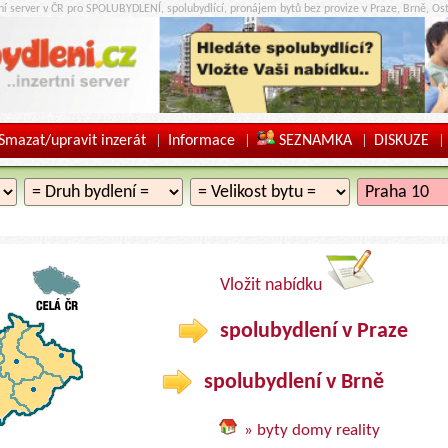
tní server v ČR pro SPOLUBYDLENÍ, spolubydlící, pronájem bytů bez provize v Praze, Brně, Ost
Smazat/upravit inzerát
Informace
SEZNAMKA
DISKUZE
|
|
|
|
Vložit nabídku
spolubydlení v Praze
spolubydlení v Brně
» byty domy reality