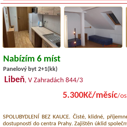
Nabízím 6 míst
Panelový byt 2+1(kk)
Libeň
, V Zahradách 844/3
5.300Kč/měsíc
/os
SPOLUBYDLENÍ BEZ KAUCE. Čisté, klidné, příjemné
dostupností do centra Prahy. Zajištěn úklid společn