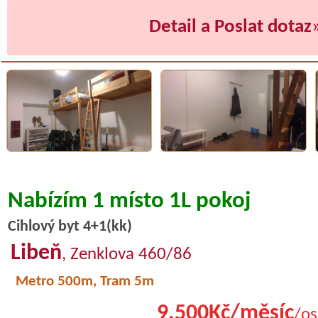
Detail a Poslat dotaz
Nabízím 1 místo 1L pokoj
Cihlový byt 4+1(kk)
Libeň
, Zenklova 460/86
Metro 500m, Tram 5m
9.500Kč/měsíc
/os