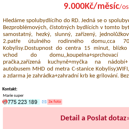
9.000Kč/měsíc
/os
Hledáme spolubydlícího do RD. Jedná se o spolubyd
Bezproblémových, čistotných bydlících v tomto b
samostatný, hezký, slunný, zařízený, jednolůžko
2.patře útulného rodinného domu,cca
Kobylisy.Dostupnost do centra 15 minut, blízko
vchod do domu,,koupelna+sprchovací k
pračka,zařízená kuchyně+myčka na nádobí
autobusem MHD od metra C-stanice Kobylisy,WIF
a zdarma je zahrádka+zahradní krb ke grilování. Be
Kontakt:
Marie super
3x foto
Detail a Poslat dotaz