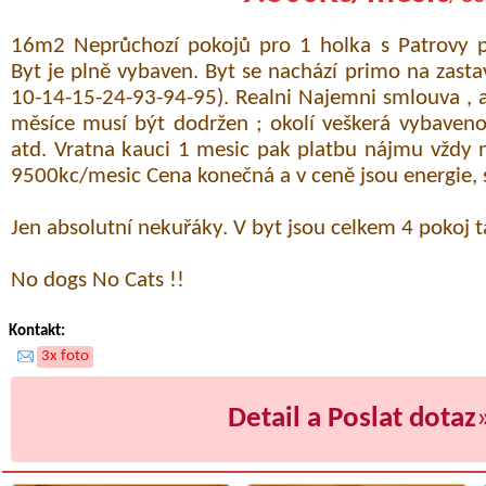
16m2 Neprůchozí pokojů pro 1 holka s Patrovy po
Byt je plně vybaven. Byt se nachází primo na zasta
10-14-15-24-93-94-95). Realni Najemni smlouva , 
měsíce musí být dodržen ; okolí veškerá vybaveno
atd. Vratna kauci 1 mesic pak platbu nájmu vždy
9500kc/mesic Cena konečná a v ceně jsou energie, s
Jen absolutní nekuřáky. V byt jsou celkem 4 pokoj 
No dogs No Cats !!
Kontakt:
3x foto
Detail a Poslat dotaz