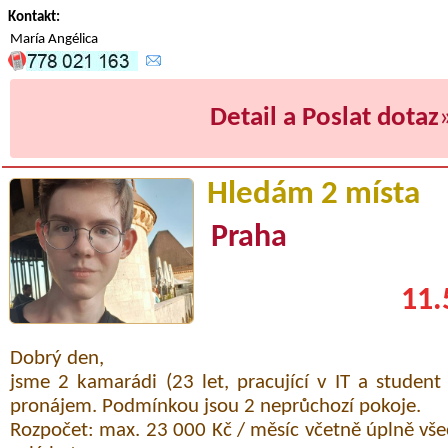
Kontakt:
María Angélica
Detail a Poslat dotaz
Hledám 2 místa
Praha
11.
Dobrý den,
jsme 2 kamarádi (23 let, pracující v IT a studen
pronájem. Podmínkou jsou 2 neprůchozí pokoje.
Rozpočet: max. 23 000 Kč / měsíc včetně úplně vše