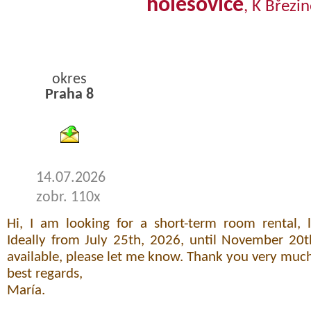
holesovice
, K Březin
okres
Praha 8
byty podnajem
14.07.2026
zobr. 110x
Hi, I am looking for a short-term room rental, 
Ideally from July 25th, 2026, until November 20t
available, please let me know. Thank you very muc
best regards,
María.