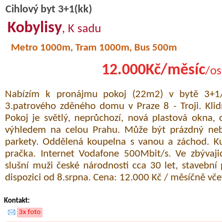
Cihlový byt 3+1(kk)
Kobylisy
, K sadu
Metro 1000m, Tram 1000m, Bus 500m
12.000Kč/měsíc
/os
Nabízím k pronájmu pokoj (22m2) v bytě 3+1/
3.patrového zděného domu v Praze 8 - Troji. Klidn
Pokoj je světlý, neprůchozí, nová plastová okna, 
výhledem na celou Prahu. Může být prázdný neb
parkety. Oddělená koupelna s vanou a záchod. Ku
pračka. Internet Vodafone 500Mbit/s. Ve zbývaji
slušní muži české národnosti cca 30 let, stavební 
dispozici od 8.srpna. Cena: 12.000 Kč / měsíčně vče
Kontakt:
3x foto