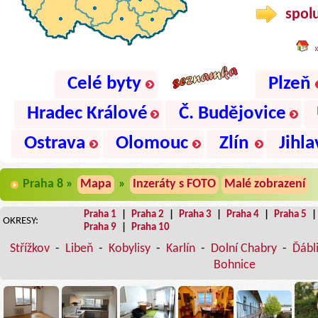
spolu
Celé byty
Plzeň
Hradec Králové
Č. Budějovice
Ostrava
Olomouc
Zlín
Jihla
Praha 8 »
Mapa
»
Inzeráty s FOTO
Malé zobrazení
Praha 1
|
Praha 2
|
Praha 3
|
Praha 4
|
Praha 5
OKRESY:
Praha 9
|
Praha 10
Střížkov
-
Libeň
-
Kobylisy
-
Karlín
-
Dolní Chabry
-
Ďábl
Bohnice