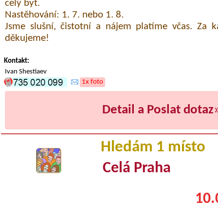
celý byt.
Nastěhování: 1. 7. nebo 1. 8.
Jsme slušní, čistotní a nájem platíme včas. Za
děkujeme!
Kontakt:
Ivan Shestiaev
1x foto
Detail a Poslat dotaz
Hledám 1 místo
Celá Praha
10.