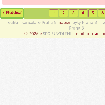
« Předchozí
-1-
2
3
4
5
6
realitní kanceláře Praha 8
nabízí
byty Praha 8
|
Praha 8
© 2026 e
SPOLUBYDLENI
- mail: info
esp