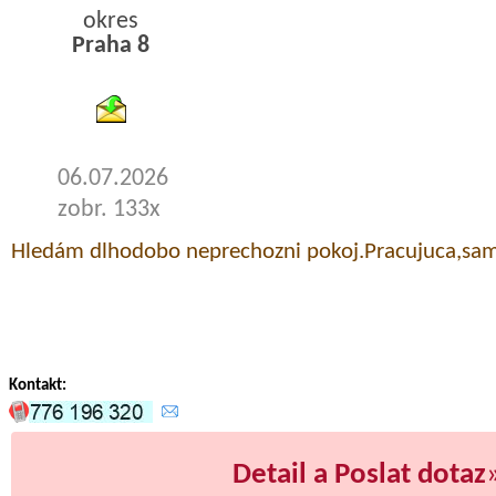
okres
Praha 8
byty podnajem
06.07.2026
zobr. 133x
Hledám dlhodobo neprechozni pokoj.Pracujuca,sam
Kontakt:
Detail a Poslat dotaz