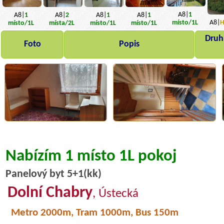
A8|
1
A8|
1
A8|
2
A8|
1
A8|
1
A8|
H
místo
/1L
místo
/1L
místa
/2L
místo
/1L
místo
/1L
Druh,
Foto
Popis
Nabízím 1 místo 1L pokoj
Panelový byt 5+1(kk)
Dolní Chabry
, Ústecká
Metro 2000m, Tram 1000m, Bus 150m