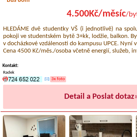
Bus 80m
4.500Kč/měsíc
/by
HLEDÁME dvě studentky VŠ (i jednotlivě) na spol
pokoji ve studentském bytě 3+kk, lodžie, balkon. By
v docházkové vzdálenosti do kampusu UPCE. Nyní v
Cena 4500 Kč/měs./osoba včetně energií, služeb, in
Kontakt:
Radek
3x foto
Detail a Poslat dotaz