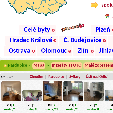
spolu
Celé byty
Plzeň
Hradec Králové
Č. Budějovice
Ostrava
Olomouc
Zlín
Jihla
Pardubice »
Mapa
»
Inzeráty s FOTO
Malé zobrazen
OKRESY:
Chrudim
|
Pardubice
|
Svitavy
|
Ústí nad Orlicí
P
PU|
2
PU|
1
PU|
2
PU|
1
PU|
1
mís
místa
/2L
místo
/1L
místa
/2L
místo
/2L
místo
/1L