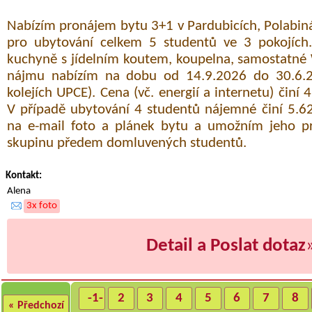
Nabízím pronájem bytu 3+1 v Pardubicích, Polabiná
pro ubytování celkem 5 studentů ve 3 pokojích
kuchyně s jídelním koutem, koupelna, samostatné
nájmu nabízím na dobu od 14.9.2026 do 30.6.2
kolejích UPCE). Cena (vč. energií a internetu) činí 
V případě ubytování 4 studentů nájemné činí 5.6
na e-mail foto a plánek bytu a umožním jeho pr
skupinu předem domluvených studentů.
Kontakt:
Alena
3x foto
Detail a Poslat dotaz
-1-
2
3
4
5
6
7
8
« Předchozí