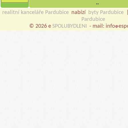
..
realitní kanceláře Pardubice
nabízí
byty Pardubice
Pardubice
© 2026 e
SPOLUBYDLENI
- mail: info
esp