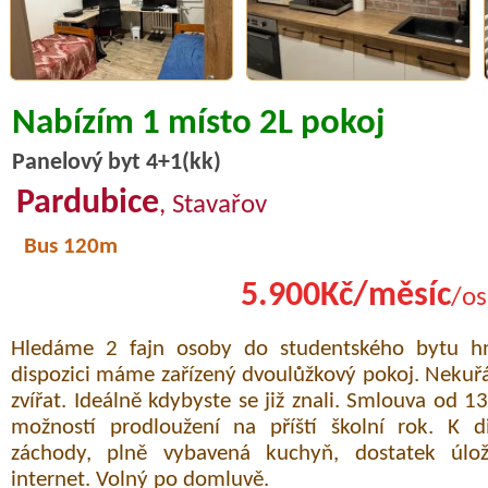
Nabízím 1 místo 2L pokoj
Panelový byt 4+1(kk)
Pardubice
, Stavařov
Bus 120m
5.900Kč/měsíc
/os
Hledáme 2 fajn osoby do studentského bytu hne
dispozici máme zařízený dvoulůžkový pokoj. Nekuřá
zvířat. Ideálně kdybyste se již znali. Smlouva od 
možností prodloužení na příští školní rok. K d
záchody, plně vybavená kuchyň, dostatek úlož
internet. Volný po domluvě.