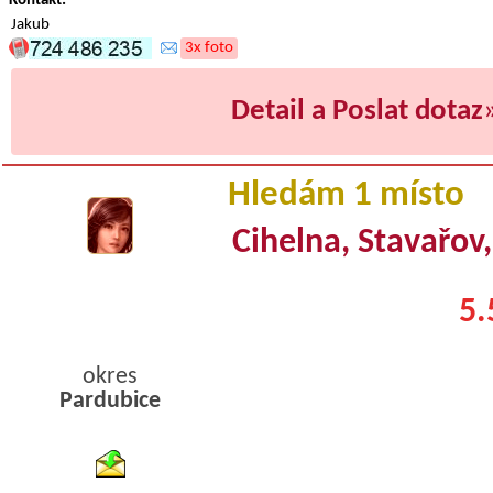
Kontakt:
Jakub
3x foto
Detail a Poslat dotaz
Hledám 1 místo
Cihelna, Stavařov
5.
okres
Pardubice
byty pronajem