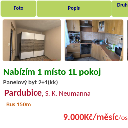
Druh,
Foto
Popis
Nabízím 1 místo 1L pokoj
Panelový byt 2+1(kk)
Pardubice
, S. K. Neumanna
Bus 150m
9.000Kč/měsíc
/os