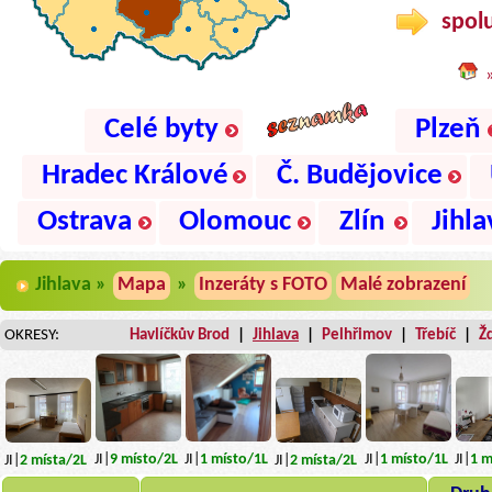
spolu
Celé byty
Plzeň
Hradec Králové
Č. Budějovice
Ostrava
Olomouc
Zlín
Jihla
Jihlava »
Mapa
»
Inzeráty s FOTO
Malé zobrazení
OKRESY:
Havlíčkův Brod
|
Jihlava
|
Pelhřimov
|
Třebíč
|
Ž
JI|
9
místo
/2L
JI|
1
místo
/1L
JI|
1
místo
/1L
JI|
1
m
JI|
2
místa
/2L
JI|
2
místa
/2L