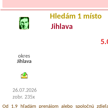
Hledám 1 místo
Jihlava
5.
okres
Jihlava
byty pronajem
26.07.2026
zobr. 235x
Od 1.9 hľadám prenájom alebo spoločnú zdieľa