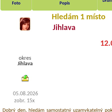
Druh,
Foto
Popis
Hledám 1 místo
Jihlava
12.
okres
Jihlava
byty pronajem
05.08.2026
zobr. 15x
Dobrý den, hledám samostatný uzamykatelný pok