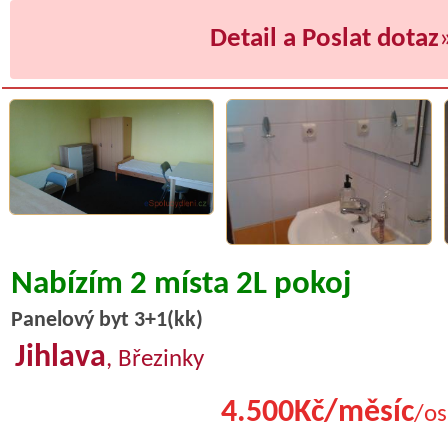
Detail a Poslat dotaz
Nabízím 2 místa 2L pokoj
Panelový byt 3+1(kk)
Jihlava
, Březinky
4.500Kč/měsíc
/os