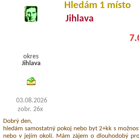
Hledám 1 místo
Jihlava
7.
okres
Jihlava
byty pronajem
03.08.2026
zobr. 26x
Dobrý den,
hledám samostatný pokoj nebo byt 2+kk s možností
nebo v jejím okolí. Mám zájem o dlouhodobý pr