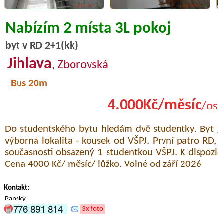
Nabízím 2 místa 3L pokoj
byt v RD 2+1(kk)
Jihlava
, Zborovská
Bus 20m
4.000Kč/měsíc
/os
Do studentského bytu hledám dvě studentky. Byt 
výborná lokalita - kousek od VŠPJ. První patro RD, 
současnosti obsazený 1 studentkou VŠPJ. K dispozic
Cena 4000 Kč/ měsíc/ lůžko. Volné od září 2026
Kontakt:
Panský
3x foto