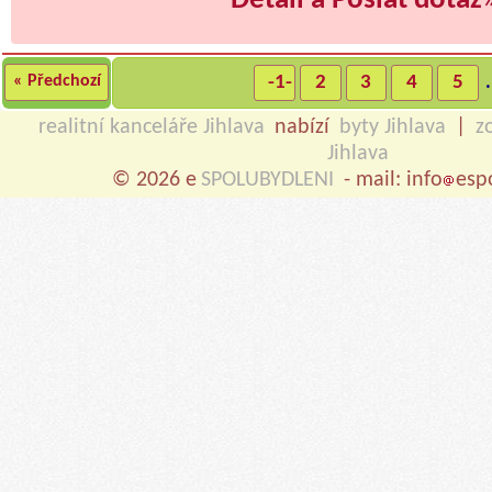
Detail a Poslat dotaz
« Předchozí
-1-
2
3
4
5
.
realitní kanceláře Jihlava
nabízí
byty Jihlava
|
z
Jihlava
© 2026 e
SPOLUBYDLENI
- mail: info
esp