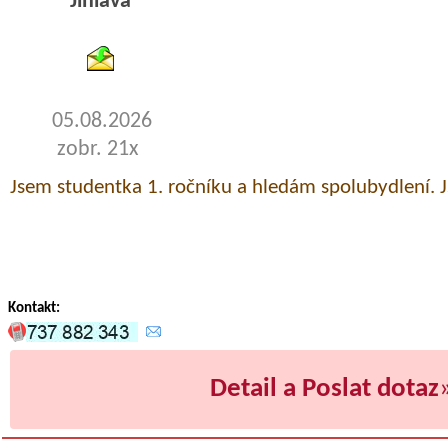
Jihlava
byty podnajem
05.08.2026
zobr. 21x
Jsem studentka 1. ročníku a hledám spolubydlení. 
Kontakt:
Detail a Poslat dotaz