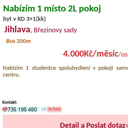
Nabízím 1 místo 2L pokoj
byt v RD 3+1(kk)
Jihlava
, Březinovy sady
Bus 200m
4.000Kč/měsíc
/os
Nabízím 1 studentce spolubydlení v pokoji sam
centru.
Kontakt:
3x foto
Detail a Poslat dotaz