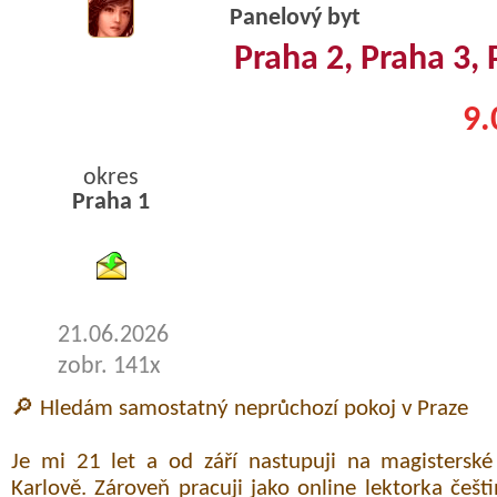
Panelový byt
Praha 2, Praha 3, 
9.
okres
Praha 1
byty podnajem
21.06.2026
zobr. 141x
🔎 Hledám samostatný neprůchozí pokoj v Praze
Je mi 21 let a od září nastupuji na magisterské
Karlově. Zároveň pracuji jako online lektorka češ