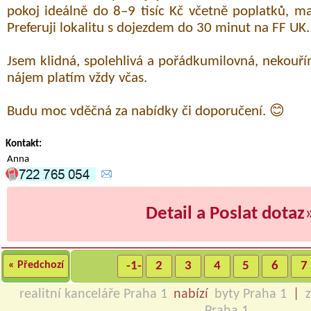
pokoj ideálně do 8–9 tisíc Kč včetně poplatků, 
Preferuji lokalitu s dojezdem do 30 minut na FF UK.
Jsem klidná, spolehlivá a pořádkumilovná, nekouř
nájem platím vždy včas.
Budu moc vděčná za nabídky či doporučení. 😊
Kontakt:
Anna
Detail a Poslat dotaz
« Předchozí
-1-
2
3
4
5
6
7
realitní kanceláře Praha 1
nabízí
byty Praha 1
|