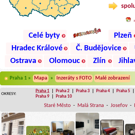
spolu
Celé byty
Plzeň
Hradec Králové
Č. Budějovice
Ostrava
Olomouc
Zlín
Jihla
Praha 1 »
Mapa
»
Inzeráty s FOTO
Malé zobrazení
Praha 1
|
Praha 2
|
Praha 3
|
Praha 4
|
Praha 5
OKRESY:
Praha 9
|
Praha 10
Staré Město
-
Malá Strana
-
Josefov
-