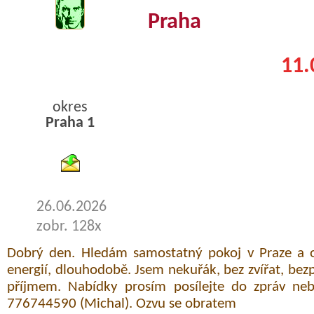
Praha
11.
okres
Praha 1
byty pronajem
26.06.2026
zobr. 128x
Dobrý den. Hledám samostatný pokoj v Praze a o
energií, dlouhodobě. Jsem nekuřák, bez zvířat, be
příjmem. Nabídky prosím posílejte do zpráv nebo
776744590 (Michal). Ozvu se obratem