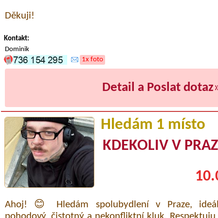
Děkuji!
Kontakt:
Dominik
1x foto
Detail a Poslat dotaz
Hledám 1 místo
KDEKOLIV V PRA
10.
Ahoj! 😊 Hledám spolubydlení v Praze, ideá
pohodový, čistotný a nekonfliktní kluk. Respektuju