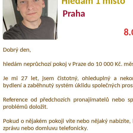
Hledám 1 místo
Praha
8.
Dobrý den,
hledám neprůchozí pokoj v Praze do 10 000 Kč. měs
Je mi 27 let, jsem čistotný, ohleduplný a nekon
bydlení a zaběhnutý systém úklidu společných pros
Reference od předchozích pronajímatelů nebo s
problémů doložit.
Pokud o nějakém pokoji víte nebo nějaký nabízíte
zprávu nebo domluvu telefonicky.