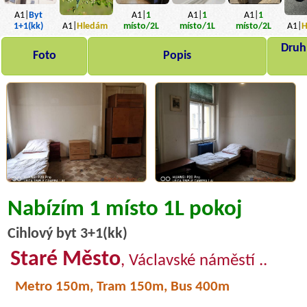
A1|
1
A1|
Byt
A1|
1
A1|
1
místo
/2L
1+1(kk)
místo
/1L
A1|
Hledám
místo
/2L
A1|
H
Druh,
Foto
Popis
Nabízím 1 místo 1L pokoj
Cihlový byt 3+1(kk)
Staré Město
, Václavské náměstí ..
Metro 150m, Tram 150m, Bus 400m