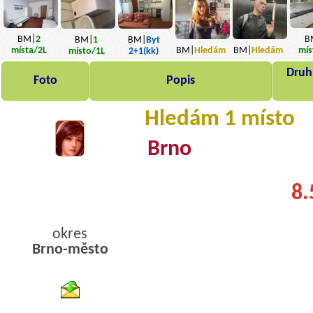
BM|
2
B
BM|
1
BM|
Byt
BM|
Hledám
BM|
Hledám
místa
/2L
mís
místo
/1L
2+1(kk)
Druh,
Foto
Popis
Hledám 1 místo
Brno
8.
okres
Brno-město
byty pronajem