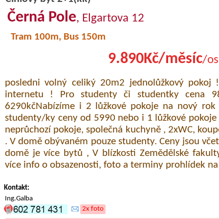
Černá Pole
, Elgartova 12
Tram 100m, Bus 150m
9.890Kč/měsíc
/os
posledni volný celiký 20m2 jednolůžkový pokoj !
internetu ! Pro studenty či studentky cena 
6290kčNabízíme i 2 lůžkové pokoje na nový rok
studenty/ky ceny od 5990 nebo i 1 lůžkové pokoje 
neprůchozí pokoje, společná kuchyně , 2xWC, koup
. V domě obývaném pouze studenty. Ceny jsou včetn
domě je více bytů , V blízkosti Zemědělské fakult
více info o obsazenosti, foto a terminy prohlídek n
Kontakt:
Ing.Galba
2x foto