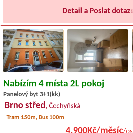
Detail a Poslat dotaz
Nabízím 4 místa 2L pokoj
Panelový byt 3+1(kk)
Brno střed
, Čechyňská
Tram 150m, Bus 100m
4.900Kč/měsíc
/os