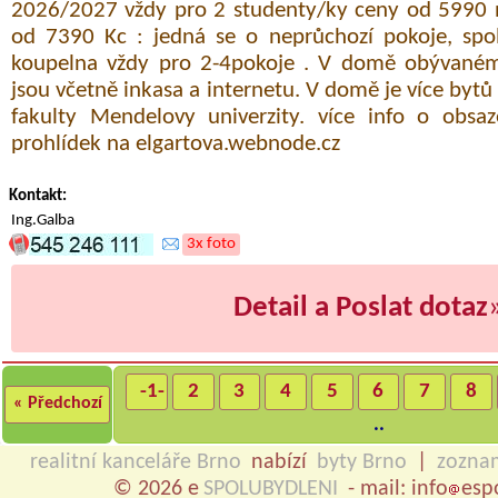
2026/2027 vždy pro 2 studenty/ky ceny od 5990 n
od 7390 Kc : jedná se o neprůchozí pokoje, sp
koupelna vždy pro 2-4pokoje . V domě obývaném
jsou včetně inkasa a internetu. V domě je více bytů 
fakulty Mendelovy univerzity. více info o obsaz
prohlídek na elgartova.webnode.cz
Kontakt:
Ing.Galba
3x foto
Detail a Poslat dotaz
-1-
2
3
4
5
6
7
8
« Předchozí
..
realitní kanceláře Brno
nabízí
byty Brno
|
zozna
© 2026 e
SPOLUBYDLENI
- mail: info
esp