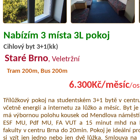
Nabízím 3 místa 3L pokoj
Cihlový byt 3+1(kk)
Staré Brno
, Veletržní
Tram 200m, Bus 200m
6.300Kč/měsíc
/os
Třílůžkový pokoj na studentském 3+1 bytě v centr
včetně energií a internetu za lůžko a měsíc. Byt 
má výbornou polohu kousek od Mendlova náměstí,
ESF MU, Pdf MU, FA VUT a 15 minut mhd na 
fakulty v centru Brna do 20min. Pokoj je ideální pro
si vzít jen jedno nebo jen dvě lůžka. Smlouva n