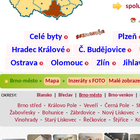
spolu
Celé byty
Plzeň
Hradec Králové
Č. Budějovice
Ostrava
Olomouc
Zlín
Jihla
Brno-město »
Mapa
»
Inzeráty s FOTO
Malé zobraze
OKRESY:
Blansko
|
Břeclav
|
Brno-město
|
Brno-venkov
|
Brno střed
-
Královo Pole
-
Veveří
-
Černá Pole
-
S
Žabovřesky
-
Bohunice
-
Zábrdovice
-
Nový Lískovec
-
Vinohrady
-
Starý Lískovec
-
Řečkovice
-
Štýřice
-
K