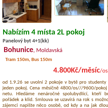
Nabízím 4 místa 2L pokoj
Panelový byt 4+1(kk)
Bohunice
, Moldavská
Tram 150m, Bus 150m
4.800Kč/měsíc
/os
od 1.9.26 se uvolní 2 pokoje v bytě pro studenty 
jeden pokoj. Cena měsíčně 4800/os///9600/pokoj 
netu. Hledáme nenáročné spolubydlící, kteří 
pořádek a klid. Smlouva se uzavírá na rok s možno
zájemci napište něco osobě, od kdy a na jak dlo