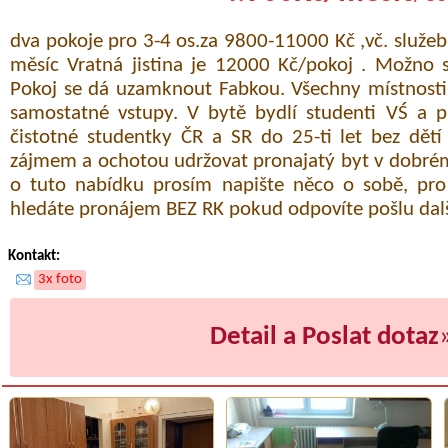
dva pokoje pro 3-4 os.za 9800-11000 Kč ,vč. služeb 
měsíc Vratná jistina je 12000 Kč/pokoj . Možno s
Pokoj se dá uzamknout Fabkou. Všechny místnosti
samostatné vstupy. V bytě bydlí studenti VŚ a p
čistotné studentky ČR a SR do 25-ti let bez dětí
zájmem a ochotou udržovat pronajatý byt v dobré
o tuto nabídku prosím napište něco o sobě, pr
hledáte pronájem BEZ RK pokud odpovíte pošlu další
Kontakt:
3x foto
Detail a Poslat dotaz