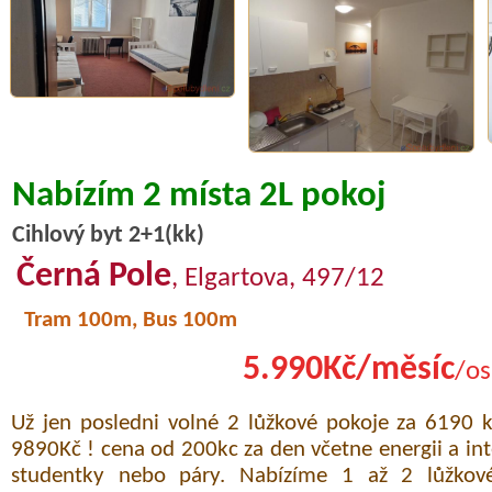
Nabízím 2 místa 2L pokoj
Cihlový byt 2+1(kk)
Černá Pole
, Elgartova, 497/12
Tram 100m, Bus 100m
5.990Kč/měsíc
/os
Už jen posledni volné 2 lůžkové pokoje za 6190 
9890Kč ! cena od 200kc za den včetne energii a int
studentky nebo páry. Nabízíme 1 až 2 lůžkov