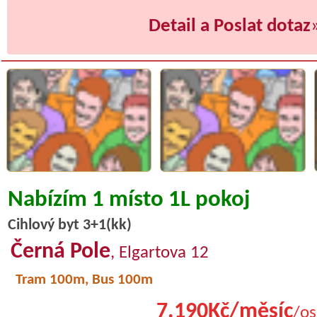
Detail a Poslat dotaz
Nabízím 1 místo 1L pokoj
Cihlový byt 3+1(kk)
Černá Pole
, Elgartova 12
Tram 100m, Bus 100m
7.190Kč/měsíc
/os