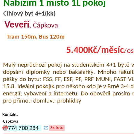
Nabízím 1 místo 1L pokoj
Cihlový byt 4+1(kk)
Veveří
, Čápkova
Tram 150m, Bus 120m
5.400Kč/měsíc
/os
Malý neprůchozí pokoj na studentském 4+1 bytě v 
dopsání diplomky nebo bakalářky. Mnoho faku
pěšky do bytu: FSS, FF, ESF, PF, PRF MUNI, FAST V
15.8. Ideální pokojík pro někoho kdo je v Brně 3-4 
energií, vybavení a internetu. Do opovědi prosím n
pro přímou domluvu prohlídky
Kontakt:
Capkova
3x foto