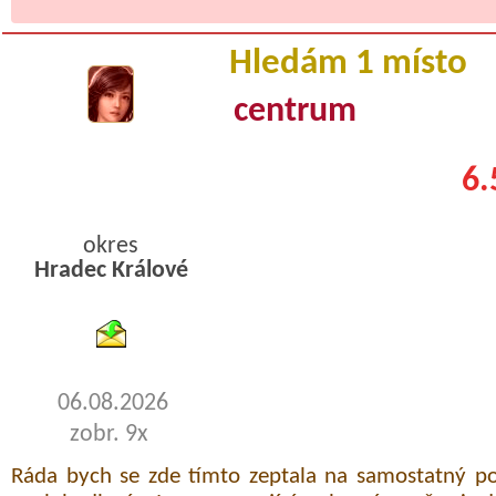
Hledám 1 místo
centrum
6.
okres
Hradec Králové
byty podnajem
06.08.2026
zobr. 9x
Ráda bych se zde tímto zeptala na samostatný po