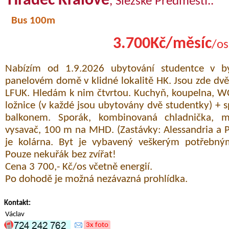
Hradec Králové
, Slezské Předměstí..
Bus 100m
3.700Kč/měsíc
/os
Nabízím od 1.9.2026 ubytování studentce v b
panelovém domě v klidné lokalitě HK. Jsou zde dv
LFUK. Hledám k nim čtvrtou. Kuchyň, koupelna, W
ložnice (v každé jsou ubytovány dvě studentky) + 
balkonem. Sporák, kombinovaná chladnička, mik
vysavač, 100 m na MHD. (Zastávky: Alessandria a Pol
je kolárna. Byt je vybavený veškerým potřebn
Pouze nekuřák bez zvířat!
Cena 3 700,- Kč/os včetně energií.
Po dohodě je možná nezávazná prohlídka.
Kontakt:
Václav
3x foto