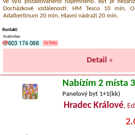
ve výši požadovaného nájemného. Byt je nezaří
Docházkové vzdálenosti: HM Tesco 10 min, O
Adalbertinum 20 min, Hlavní nádraží 20 min.
Kontakt:
Svatoslav
1x foto
Detail
»
Nabízím 2 místa 
Panelový byt 1+1(kk)
Hradec Králové
, E
2.