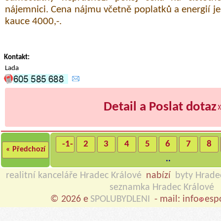
nájemnici. Cena nájmu včetně poplatků a energií j
kauce 4000,-.
Kontakt:
Lada
Detail a Poslat dotaz
-1-
2
3
4
5
6
7
8
« Předchozí
..
realitní kanceláře Hradec Králové
nabízí
byty Hrade
seznamka Hradec Králové
© 2026 e
SPOLUBYDLENI
- mail: info
esp