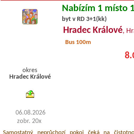
Nabízím 1 místo 
byt v RD 3+1(kk)
Hradec Králové
, H
Bus 100m
8.
okres
Hradec Králové
byty podnajem
06.08.2026
zobr. 20x
Samostatný neprůchozí pokoj čeká na čistotn