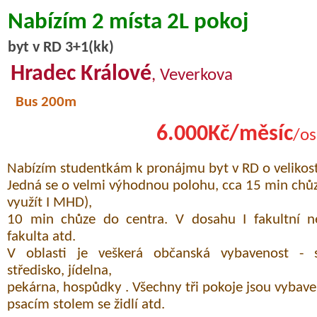
Nabízím 2 místa 2L pokoj
byt v RD 3+1(kk)
Hradec Králové
, Veverkova
Bus 200m
6.000Kč/měsíc
/os
Nabízím studentkám k pronájmu byt v RD o velikosti
Jedná se o velmi výhodnou polohu, cca 15 min chůz
využít I MHD),
10 min chůze do centra. V dosahu I fakultní n
fakulta atd.
V oblasti je veškerá občanská vybavenost - s
středisko, jídelna,
pekárna, hospůdky . Všechny tři pokoje jsou vybaven
psacím stolem se židlí atd.