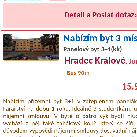
Detail a Poslat dotaz
Nabízím byt 3 mí
Panelový byt 3+1(kk)
Hradec Králové
, J
Bus 90m
15.
Nabízím přízemní byt 3+1 v zatepleném paneláku
Farářství na dobu 1 roku. Ideálně 3 studentkám, 
nájemní smlouvu. V bytě o patro výš bydlí hlu
vychází z něj také tabákový kouř, který se šíří
důvodem výpovědi nájemní smlouvy dosavadní náj