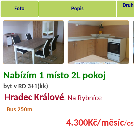
Druh,
Foto
Popis
Nabízím 1 místo 2L pokoj
byt v RD 3+1(kk)
Hradec Králové
, Na Rybníce
Bus 250m
4.300Kč/měsíc
/os