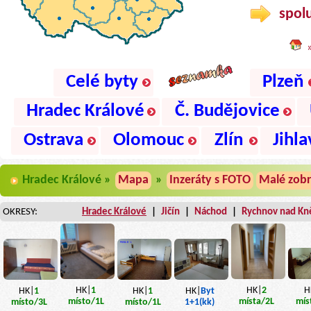
spolu
Celé byty
Plzeň
Hradec Králové
Č. Budějovice
Ostrava
Olomouc
Zlín
Jihla
Hradec Králové »
Mapa
»
Inzeráty s FOTO
Malé zobr
OKRESY:
Hradec Králové
|
Jičín
|
Náchod
|
Rychnov nad Kn
H
HK|
1
HK|
2
HK|
1
HK|
1
HK|
Byt
mís
místo
/1L
místa
/2L
místo
/3L
místo
/1L
1+1(kk)