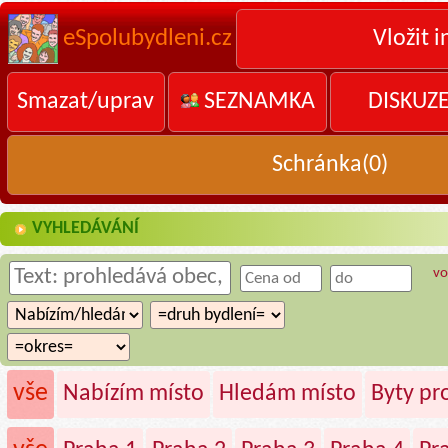
eSpolubydleni.cz
Vložit i
Smazat/uprav
SEZNAMKA
DISKUZ
Schránka(
0
)
VYHLEDÁVÁNÍ
vo
vše
Nabízím místo
Hledám místo
Byty p