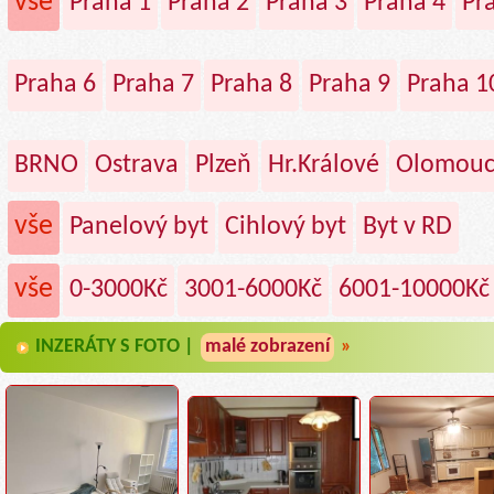
vše
Praha 1
Praha 2
Praha 3
Praha 4
Pr
Praha 6
Praha 7
Praha 8
Praha 9
Praha 1
BRNO
Ostrava
Plzeň
Hr.Králové
Olomou
vše
Panelový byt
Cihlový byt
Byt v RD
vše
0-3000Kč
3001-6000Kč
6001-10000Kč
INZERÁTY S FOTO |
malé zobrazení
»