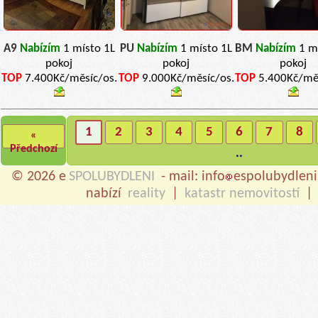
A9
Nabízím
1 místo 1L
PU
Nabízím
1 místo 1L
BM
Nabízím
1 m
pokoj
pokoj
pokoj
TOP
7.400Kč/měsíc/os.
TOP
9.000Kč/měsíc/os.
TOP
5.400Kč/měs
1
2
3
4
5
6
7
8
«
Předchozí
..
© 2026 e
SPOLUBYDLENI
- mail: info
espolubydleni
nabízí
reality
|
katastr nemovitostí
|