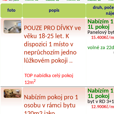
druh, počet
foto
popis
náj
Nabízím 1
1L pokoj
POUZE PRO DÍVKY ve
Panelový byt
věku 18-25 let. K
15.400Kč/m
dispozici 1 místo v
volné za 22d
neprůchozím jedno
lůžkovém pokoji ..
TOP nabídka
celý pokoj
2
12m
Nabízím 1
1L pokoj
Nabízím pokoj pro 1
byt v RD 3+1
osobu v rámci bytu
12.900Kč/m
120m2 jako