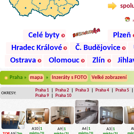
spolu
Celé byty
Plzeň
Hradec Králové
Č. Budějovice
Ostrava
Olomouc
Zlín
Jihla
Praha »
mapa
»
Inzeráty s FOTO
Velké zobrazení
Praha 1
|
Praha 2
|
Praha 3
|
Praha 4
|
Praha 5
OKRESY:
Praha 9
|
Praha 10
A4|
1
A10|
1
A
A9|
1
A3|
1
místo
/1L
místo
/1L
mís
TOP
A9|
2m
místo
/1L
místo
/1L