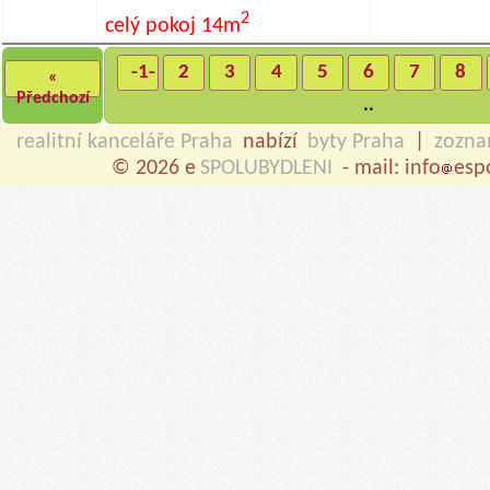
2
celý pokoj
14m
-1-
2
3
4
5
6
7
8
«
Předchozí
..
realitní kanceláře Praha
nabízí
byty Praha
|
zozn
© 2026 e
SPOLUBYDLENI
- mail: info
esp