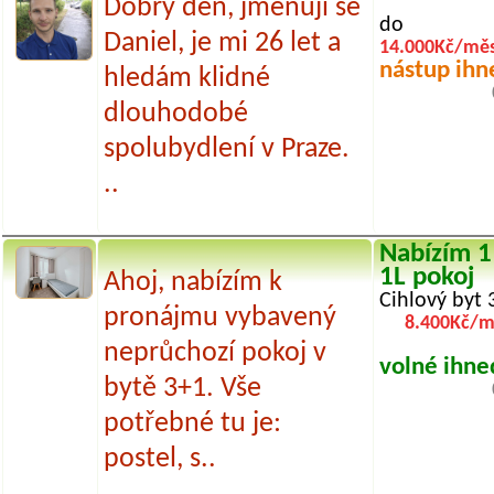
Dobrý den, jmenuji se
do
Daniel, je mi 26 let a
14.000Kč/měs
nástup ihn
hledám klidné
dlouhodobé
spolubydlení v Praze.
..
Nabízím 1
1L pokoj
Ahoj, nabízím k
Cihlový byt 
pronájmu vybavený
8.400Kč/m
neprůchozí pokoj v
volné ihne
bytě 3+1. Vše
potřebné tu je:
postel, s..