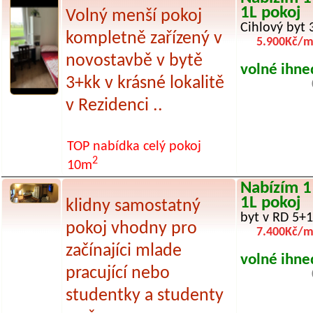
1L pokoj
Volný menší pokoj
Cihlový byt 
kompletně zařízený v
5.900Kč/m
novostavbě v bytě
volné ihne
3+kk v krásné lokalitě
v Rezidenci ..
TOP nabídka
celý pokoj
2
10m
Nabízím 1
1L pokoj
klidny samostatný
byt v RD 5+1
pokoj vhodny pro
7.400Kč/m
začínajíci mlade
volné ihne
pracující nebo
studentky a studenty