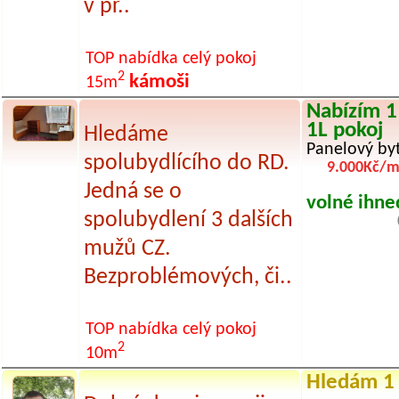
v př..
TOP nabídka
celý pokoj
2
kámoši
15m
Nabízím 1
1L pokoj
Hledáme
Panelový byt
spolubydlícího do RD.
9.000Kč/m
Jedná se o
volné ihne
spolubydlení 3 dalších
mužů CZ.
Bezproblémových, či..
TOP nabídka
celý pokoj
2
10m
Hledám 1