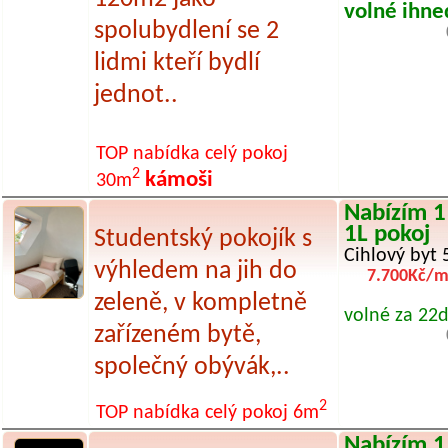
volné ihne
spolubydlení se 2
lidmi kteří bydlí
jednot..
TOP nabídka
celý pokoj
2
kámoši
30m
Nabízím 1
1L pokoj
Studentský pokojík s
Cihlový byt 
výhledem na jih do
7.700Kč/m
zeleně, v kompletně
volné za 22d
zařízeném bytě,
společný obývák,..
2
TOP nabídka
celý pokoj
6m
Nabízím 1