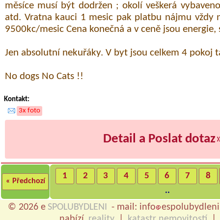
měsíce musí být dodržen ; okolí veškerá vybaveno
atd. Vratna kauci 1 mesic pak platbu nájmu vždy
9500kc/mesic Cena konečná a v ceně jsou energie, s
Jen absolutní nekuřáky. V byt jsou celkem 4 pokoj 
No dogs No Cats !!
Kontakt:
3x foto
Detail a Poslat dotaz
1
2
3
4
5
6
7
8
« Předchozí
..
© 2026 e
SPOLUBYDLENI
- mail: info
espolubydleni
nabízí
reality
|
katastr nemovitostí
|