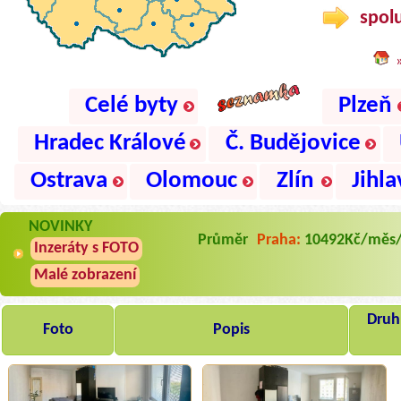
spolu
Celé byty
Plzeň
Hradec Králové
Č. Budějovice
Ostrava
Olomouc
Zlín
Jihla
NOVINKY
Průměr
Praha:
10492Kč/měs
Inzeráty s FOTO
Malé zobrazení
Druh,
Foto
Popis