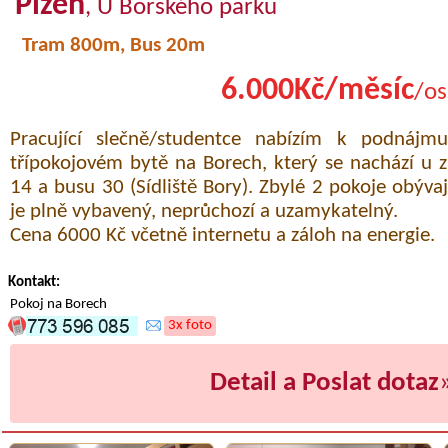
Plzeň
, U Borského parku
Tram 800m, Bus 20m
6.000Kč/měsíc
/os
Pracující slečně/studentce nabízím k podnáj
třípokojovém bytě na Borech, který se nachází u z
14 a busu 30 (Sídliště Bory). Zbylé 2 pokoje obývají
je plně vybavený, neprůchozí a uzamykatelný.
Cena 6000 Kč včetně internetu a záloh na energie.
Kontakt:
Pokoj na Borech
3x foto
Detail a Poslat dotaz