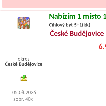
Nabízím 1 místo 
Cihlový byt 5+1(kk)
České Budějovice
6.
okres
České Budějovice
byty pronajem
05.08.2026
zobr. 40x