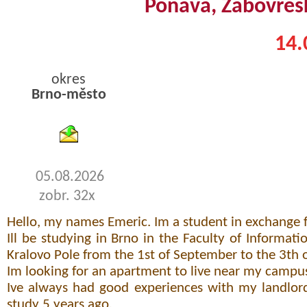
Ponava, Žabovřes
14.
okres
Brno-město
byty podnajem
05.08.2026
zobr. 32x
Hello, my names Emeric. Im a student in exchange f
Ill be studying in Brno in the Faculty of Informat
Kralovo Pole from the 1st of September to the 3th 
Im looking for an apartment to live near my campu
Ive always had good experiences with my landlor
study 5 years ago.