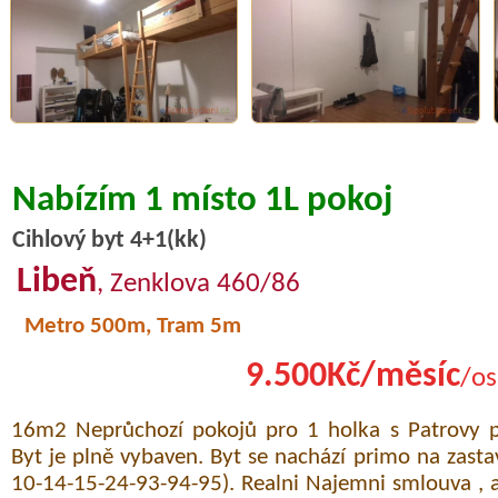
Nabízím 1 místo 1L pokoj
Cihlový byt 4+1(kk)
Libeň
, Zenklova 460/86
Metro 500m, Tram 5m
9.500Kč/měsíc
/os
16m2 Neprůchozí pokojů pro 1 holka s Patrovy po
Byt je plně vybaven. Byt se nachází primo na zasta
10-14-15-24-93-94-95). Realni Najemni smlouva , 