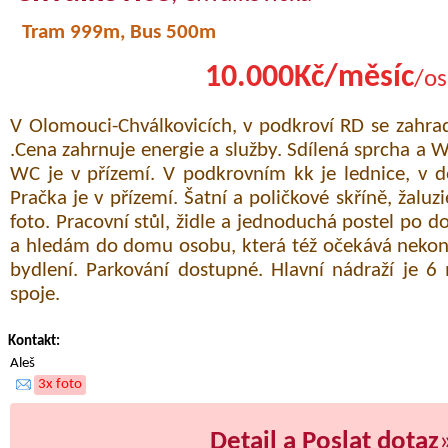
Tram 999m, Bus 500m
10.000Kč/měsíc
/os
V Olomouci-Chválkovicích, v podkroví RD se zahr
.Cena zahrnuje energie a služby. Sdílená sprcha a W
WC je v přízemí. V podkrovním kk je lednice, v d
Pračka je v přízemí. Šatní a poličkové skříně, žaluzi
foto. Pracovní stůl, židle a jednoduchá postel po d
a hledám do domu osobu, která též očekává nekonfl
bydlení. Parkování dostupné. Hlavní nádraží je 
spoje.
Kontakt:
Aleš
3x foto
Detail a Poslat dotaz