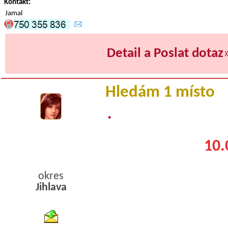
Kontakt:
Jamal
Detail a Poslat dotaz
Hledám 1 místo
.
10.
okres
Jihlava
byty pronajem