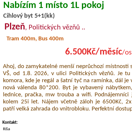
Nabízím 1 místo 1L pokoj
Cihlový byt 5+1(kk)
Plzeň
, Politických vězňů ..
Tram 400m, Bus 400m
6.500Kč/měsíc
/os
Ahoj, do zamykatelné menší neprůchozí místnosti
VŠ, od 1.8. 2026, v ulici Politických vězňů. Je tu
komora, kde je regál a šatní tyč na ramínka, dál je
nová válenda 80*200. Byt je vybavený nábytkem
lednice, pračka, mw trouba a wifi. Podnájemníci j
kolem 25i let. Nájem včetně záloh je 6500Kč, 2
patří velká zahrada do vnitrobloku. Perfektní dostu
Kontakt:
Ríša