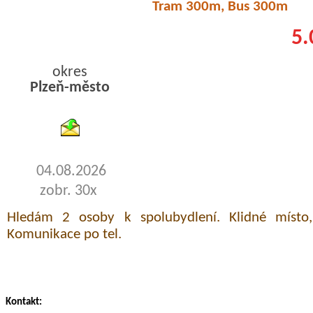
Tram 300m, Bus 300m
5.
okres
Plzeň-město
byty podnajem
04.08.2026
zobr. 30x
Hledám 2 osoby k spolubydlení. Klidné místo, 
Komunikace po tel.
Kontakt: