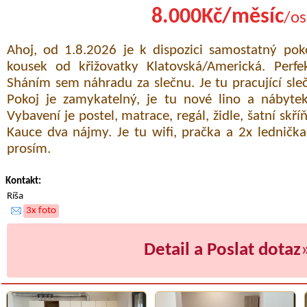
8.000Kč/měsíc
/os
Ahoj, od 1.8.2026 je k dispozici samostatný pok
kousek od křižovatky Klatovská/Americká. Perfe
Sháním sem náhradu za slečnu. Je tu pracující slečn
Pokoj je zamykatelný, je tu nové lino a nábyt
Vybavení je postel, matrace, regál, židle, šatní skří
Kauce dva nájmy. Je tu wifi, pračka a 2x lednička
prosím.
Kontakt:
Ríša
3x foto
Detail a Poslat dotaz