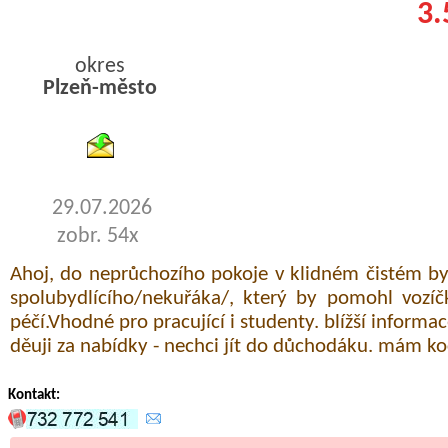
3.
okres
Plzeň-město
byty pronajem
29.07.2026
zobr. 54x
Ahoj, do neprůchozího pokoje v klidném čistém b
spolubydlícího/nekuřáka/, který by pomohl vozíč
péčí.Vhodné pro pracující i studenty. blížší inform
děuji za nabídky - nechci jít do důchodáku. mám ko
Kontakt: