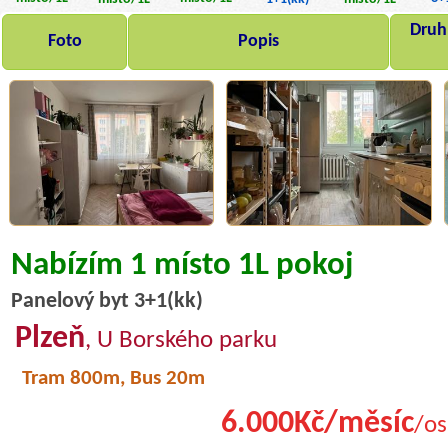
Druh,
Foto
Popis
Nabízím 1 místo 1L pokoj
Panelový byt 3+1(kk)
Plzeň
, U Borského parku
Tram 800m, Bus 20m
6.000Kč/měsíc
/os