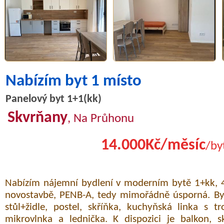
Nabízím byt 1 místo
Panelový byt 1+1(kk)
Skvrňany
, Na Průhonu
14.000Kč/měsíc
/by
Nabízím nájemní bydlení v moderním bytě 1+kk, 4
novostavbě, PENB-A, tedy mimořádně úsporná. Byt
stůl+židle, postel, skříňka, kuchyňská linka s 
mikrovlnka a lednička. K dispozici je balkon, s