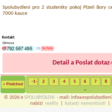
Spolubydlení pro 2 studentky pokoj Plzeň Bory 
7000 kauce
Kontakt:
Dimova
3x foto
Detail a Poslat dotaz
-1-
2
3
4
5
6
7
8
« Předchozí
..
© 2026 e
SPOLUBYDLENI
- mail: info
espolubydleni
nabízí
reality
|
katastr nemovitostí
|