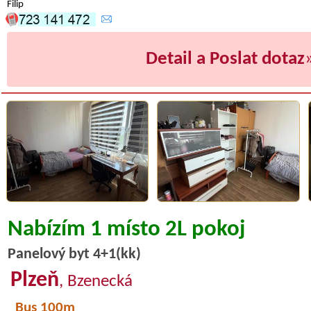
Filip
Detail a Poslat dotaz
Nabízím 1 místo 2L pokoj
Panelový byt 4+1(kk)
Plzeň
, Bzenecká
Bus 100m