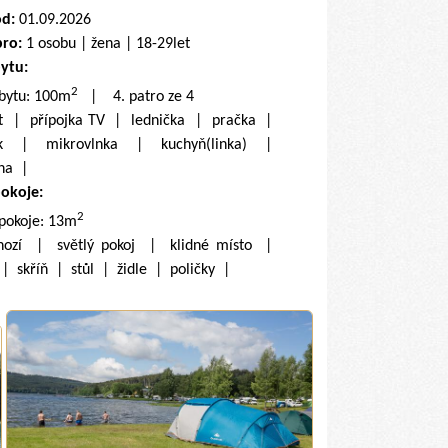
od:
01.09.2026
pro:
1 osobu | žena | 18-29let
bytu:
2
 bytu: 100m
| 4. patro ze 4
et | přípojka TV | lednička | pračka |
k | mikrovlnka | kuchyň(linka) |
lna |
pokoje:
2
 pokoje: 13m
hozí | světlý pokoj | klidné místo |
 | skříň | stůl | židle | poličky |