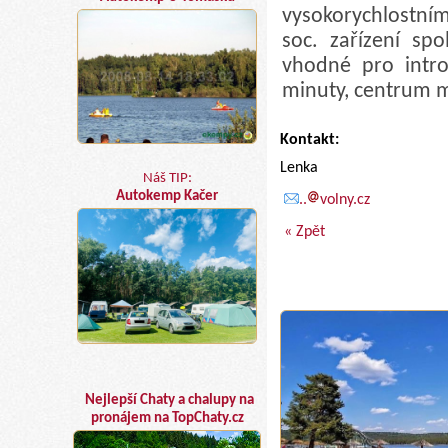
vysokorychlostní
soc. zařízení sp
vhodné pro intro
minuty, centrum m
Kontakt:
Lenka
Náš TIP:
Autokemp Kačer
..
volny.cz
« Zpět
Nejlepší Chaty a chalupy na
pronájem na TopChaty.cz