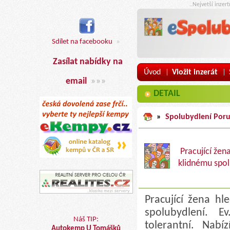
..Nejvetší inzer
Sdílet na facebooku
»
Zasílat nabídky na
Úvod
Vložit inzerát
|
|
email
»»»
DETAIL
»
Spolubydlení Por
Pracující žen
klidnému spol
Pracující žena h
spolubydlení. 
Náš TIP:
tolerantní. Nabí
Autokemp U Tomášků