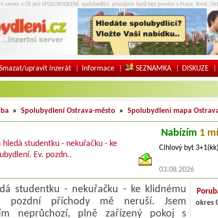
tní server v ČR pro SPOLUBYDLENÍ, spolubydlící, pronájem bytů bez provize v Praze, Brně, Ost
Smazat/upravit inzerát
Informace
SEZNAMKA
DISKUZE
|
|
|
|
uba
»
Spolubydlení Ostrava-město
»
Spolubydlení mapa Ostrav
Nabízím
1 m
a hledá studentku - nekuřačku - ke
Cihlový byt 3+1(k
ubydlení. Ev. pozdn..
03.08.2026
ledá studentku - nekuřačku - ke klidnému
Porub
Ev. pozdní příchody mě neruší. Jsem
okres 
zím neprůchozí, plně zařízený pokoj s