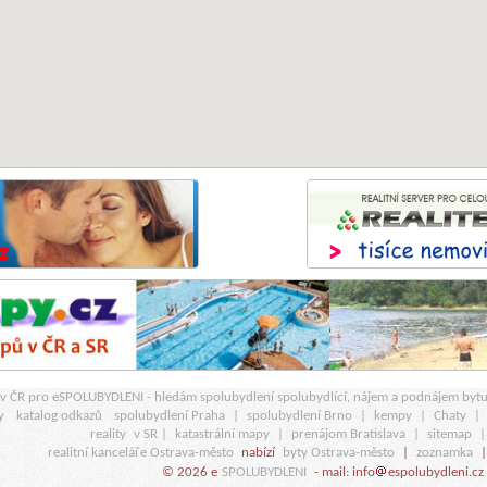
r v ČR pro eSPOLUBYDLENI - hledám spolubydlení spolubydlící, nájem a podnájem byt
y
katalog odkazů
spolubydlení Praha
|
spolubydlení Brno
|
kempy
|
Chaty
|
reality
v SR |
katastrální mapy
|
prenájom Bratislava
|
sitemap
realitní kanceláře Ostrava-město
nabízí
byty Ostrava-město
|
zoznamka
© 2026 e
SPOLUBYDLENI
- mail: info
espolubydleni.cz