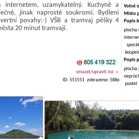
m internetem, uzamykatelný. Kuchyně a
Volné 
olečné, jinak naprosté soukromí. Bydlení
Místo 
vertní povahy:-) VŠB a tramvaj pěšky 4
Popis 
ěsta 20 minut tramvají.
plocha
intern
sporá
koupe
Popis 
plocha
smazat/upravit inz. »
neprůc
ID: 551551 zobrazeno: 588x
postel