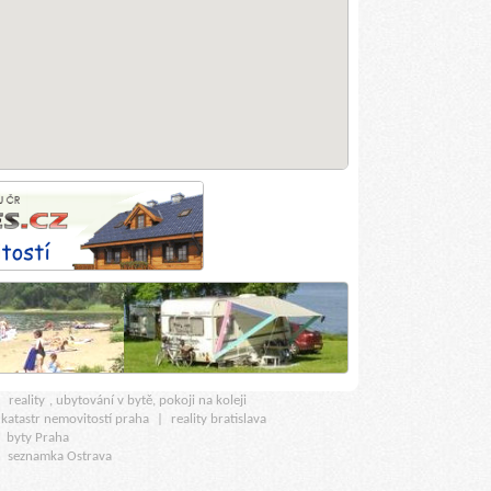
u
reality
, ubytování v bytě, pokoji na koleji
katastr nemovitostí praha
|
reality bratislava
|
byty Praha
|
seznamka Ostrava