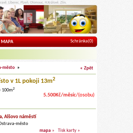
ravě, Liberec, Plzeň, Olomouc, H.Králové, Zlín.
Schránka(
0
)
MAPA
a-město
»
« Zpět
2
ísto
v 1L pokoji 13m
2
k) 100m
5.500Kč/měsíc
/(osobu)
a,
Alšovo náměstí
Ostrava-město
mapa
»
Tisk karty »