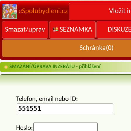
eSpolubydleni.cz
Vložit i
Smazat/uprav
SEZNAMKA
DISKUZ
Schránka(
0
)
SMAZÁNÍ/ÚPRAVA INZERÁTU - přihlášení
Telefon, email nebo ID:
Heslo: