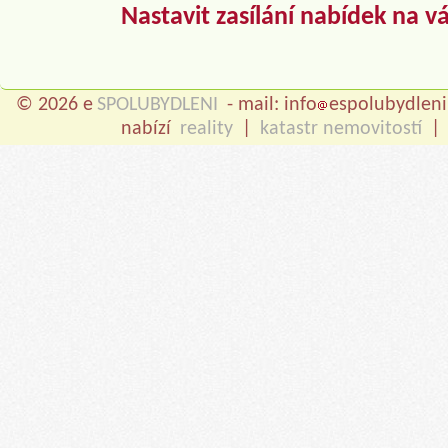
Nastavit zasílání nabídek na v
© 2026 e
SPOLUBYDLENI
- mail: info
espolubydleni
nabízí
reality
|
katastr nemovitostí
|