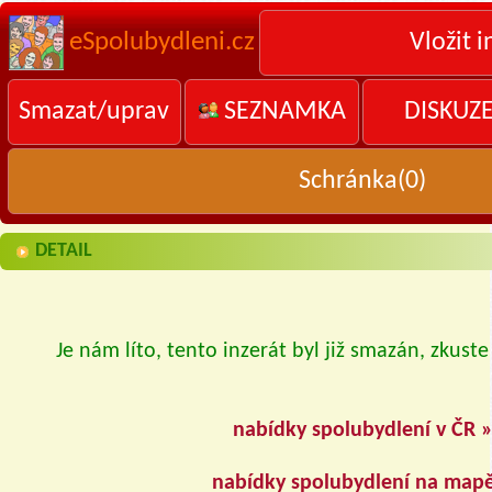
eSpolubydleni.cz
Vložit i
Smazat/uprav
SEZNAMKA
DISKUZ
Schránka(
0
)
DETAIL
Je nám líto, tento inzerát byl již smazán, zkuste
nabídky spolubydlení v ČR 
nabídky spolubydlení na map