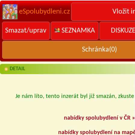
eSpolubydleni.cz
Vložit i
Smazat/uprav
SEZNAMKA
DISKUZ
Schránka(
0
)
DETAIL
Je nám líto, tento inzerát byl již smazán, zkuste
nabídky spolubydlení v ČR 
nabídky spolubydlení na map