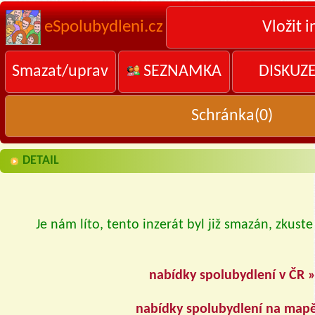
eSpolubydleni.cz
Vložit i
Smazat/uprav
SEZNAMKA
DISKUZ
Schránka(
0
)
DETAIL
Je nám líto, tento inzerát byl již smazán, zkuste
nabídky spolubydlení v ČR 
nabídky spolubydlení na map