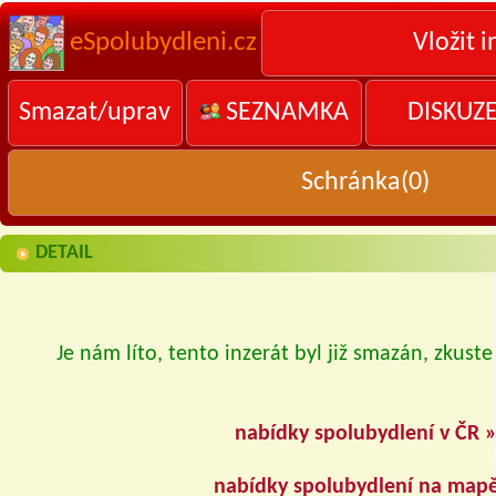
eSpolubydleni.cz
Vložit i
Smazat/uprav
SEZNAMKA
DISKUZ
Schránka(
0
)
DETAIL
Je nám líto, tento inzerát byl již smazán, zkuste
nabídky spolubydlení v ČR 
nabídky spolubydlení na map