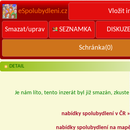
eSpolubydleni.cz
Vložit i
Smazat/uprav
SEZNAMKA
DISKUZ
Schránka(
0
)
DETAIL
Je nám líto, tento inzerát byl již smazán, zkuste
nabídky spolubydlení v ČR 
nabídky spolubydlení na map