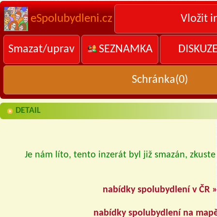
eSpolubydleni.cz
Vložit i
Smazat/uprav
SEZNAMKA
DISKUZ
Schránka(
0
)
DETAIL
Je nám líto, tento inzerát byl již smazán, zkuste
nabídky spolubydlení v ČR 
nabídky spolubydlení na map