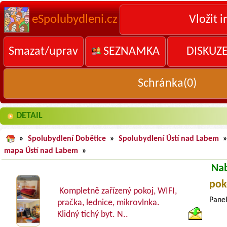
eSpolubydleni.cz
Vložit i
Smazat/uprav
SEZNAMKA
DISKUZ
Schránka(
0
)
DETAIL
»
Spolubydlení Dobětice
»
Spolubydlení Ústí nad Labem
mapa Ústí nad Labem
»
Na
pok
Kompletně zařízený pokoj, WIFI,
Panel
pračka, lednice, mikrovlnka.
Klidný tichý byt. N..