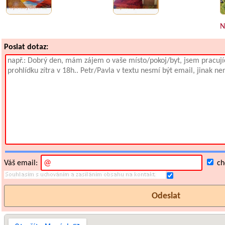
N
Poslat dotaz:
Váš email:
chc