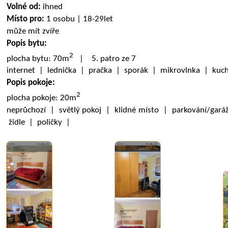
Volné od:
ihned
Místo pro:
1 osobu | 18-29let
může mít zvíře
Popis bytu:
2
plocha bytu: 70m
| 5. patro ze 7
internet | lednička | pračka | sporák | mikrovlnka | kuc
Popis pokoje:
2
plocha pokoje: 20m
neprůchozí | světlý pokoj | klidné místo | parkování/gará
židle | poličky |