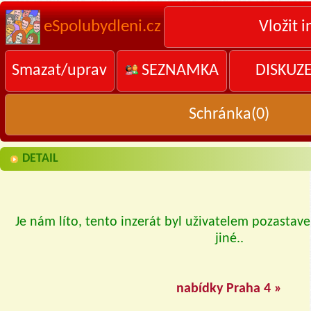
eSpolubydleni.cz
Vložit i
Smazat/uprav
SEZNAMKA
DISKUZ
Schránka(
0
)
DETAIL
Je nám líto, tento inzerát byl uživatelem pozastave
jiné..
nabídky Praha 4 »