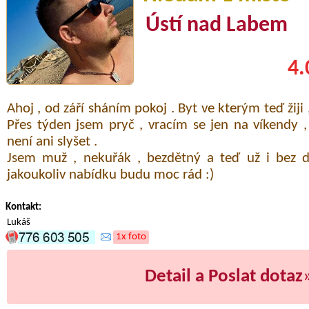
Ústí nad Labem
4.
Ahoj , od září sháním pokoj . Byt ve kterým teď žiji ,
Přes týden jsem pryč , vracím se jen na víkendy 
není ani slyšet .
Jsem muž , nekuřák , bezdětný a teď už i bez 
jakoukoliv nabídku budu moc rád :)
Kontakt:
Lukáš
1x foto
Detail a Poslat dotaz