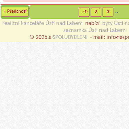
« Předchozí
-1-
2
3
..
realitní kanceláře Ústí nad Labem
nabízí
byty Ústí 
seznamka Ústí nad Labem
© 2026 e
SPOLUBYDLENI
- mail: info
esp