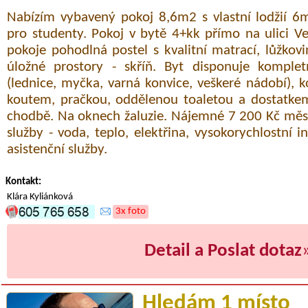
Nabízím vybavený pokoj 8,6m2 s vlastní lodžií 6m
pro studenty. Pokoj v bytě 4+kk přímo na ulici V
pokoje pohodlná postel s kvalitní matrací, lůžkovi
úložné prostory - skříň. Byt disponuje komple
(lednice, myčka, varná konvice, veškeré nádobí),
koutem, pračkou, oddělenou toaletou a dostatke
chodbě. Na oknech žaluzie. Nájemné 7 200 Kč měs
služby - voda, teplo, elektřina, vysokorychlostní in
asistenční služby.
Kontakt:
Klára Kyliánková
3x foto
Detail a Poslat dotaz
Hledám 1 místo