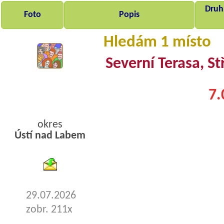
Druh,
Foto
Popis
Hledám 1 místo
Severní Terasa, St
7.
okres
Ústí nad Labem
byty pronajem
29.07.2026
zobr. 211x