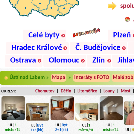
spolu
Celé byty
Plzeň
Hradec Králové
Č. Budějovice
Ostrava
Olomouc
Zlín
Jihla
Ústí nad Labem »
Mapa
»
Inzeráty s FOTO
Malé zob
OKRESY:
Chomutov
|
Děčín
|
Litoměřice
|
Louny
|
Most
UL|
1
UL|
Byt
UL|
1
UL|
Byt
UL|
1
místo
/1L
2+1(kk)
místo
/1L
UL|
H
1+1(kk)
místo
/1L