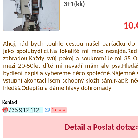
3+1(kk)
10.
Ahoj, rád bych touhle cestou našel parťačku d
jako spolubydlící.Na lokaliťě mi moc nesejde.R
zahradou.Každý svůj pokoj a soukromí.Je mi 35 O
mezi 20-50let dítě mi nevadí mám ale psa.Hledáš
bydlení napiš a vybereme něco společně.Nájemné s
vstupní akontaci jsem schopný složit sám.Napiš ně
hledáš.Odepíšu a dáme hlavy dohromady.
Kontakt:
1x foto
Detail a Poslat dotaz