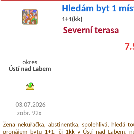
Hledám byt 1 mís
1+1(kk)
Severní terasa
7.
okres
Ústí nad Labem
byty pronajem
03.07.2026
zobr. 92x
Žena nekuřačka, abstinentka, spolehlivá, hledá 
pronájem bytu 1+1, či 1kk v Ústí nad Labem, nej