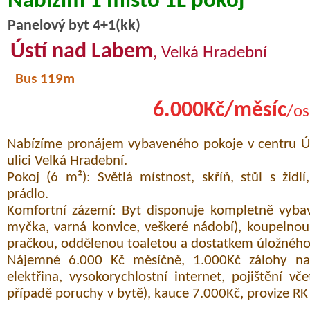
Nabízím 1 místo 1L pokoj
Panelový byt 4+1(kk)
Ústí nad Labem
, Velká Hradební
Bus 119m
6.000Kč/měsíc
/os
Nabízíme pronájem vybaveného pokoje v centru Ús
ulici Velká Hradební.
Pokoj (6 m²): Světlá místnost, skříň, stůl s židlí
prádlo.
Komfortní zázemí: Byt disponuje kompletně vybav
myčka, varná konvice, veškeré nádobí), koupelno
pračkou, oddělenou toaletou a dostatkem úložného
Nájemné 6.000 Kč měsíčně, 1.000Kč zálohy na 
elektřina, vysokorychlostní internet, pojištění vč
případě poruchy v bytě), kauce 7.000Kč, provize RK