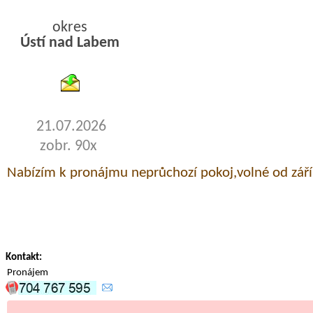
okres
Ústí nad Labem
byty podnajem
21.07.2026
zobr. 90x
Nabízím k pronájmu neprůchozí pokoj,volné od zář
Kontakt:
Pronájem