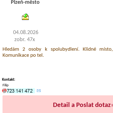
Plzeň-město
byty pronajem
04.08.2026
zobr. 47x
Hledám 2 osoby k spolubydlení. Klidné místo, 
Komunikace po tel.
Kontakt:
Filip
Detail a Poslat dotaz