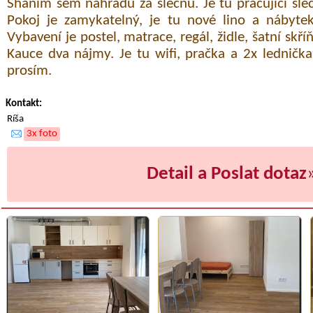
Sháním sem náhradu za slečnu. Je tu pracující slečn
Pokoj je zamykatelný, je tu nové lino a nábyt
Vybavení je postel, matrace, regál, židle, šatní skří
Kauce dva nájmy. Je tu wifi, pračka a 2x lednička
prosím.
Kontakt:
Ríša
3x foto
Detail a Poslat dotaz