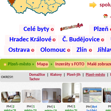
spolu
Celé byty
Plzeň
Hradec Králové
Č. Budějovice
Ostrava
Olomouc
Zlín
Jihla
Plzeň-město »
Mapa
»
Inzeráty s FOTO
Malé zobraz
Domažlice
|
Klatovy
|
Plzeň-jih
|
Plzeň-město
|
OKRESY:
Tachov
PM|
1
PM|
2
PM|
1
P
PM|
1
PM|
Byt
místo
/1L
místa
/2L
místo
/1L
mís
místo
/1L
1+1(kk)