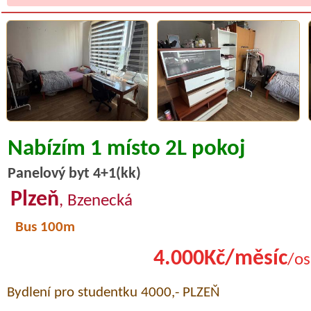
Nabízím 1 místo 2L pokoj
Panelový byt 4+1(kk)
Plzeň
, Bzenecká
Bus 100m
4.000Kč/měsíc
/os
Bydlení pro studentku 4000,- PLZEŇ