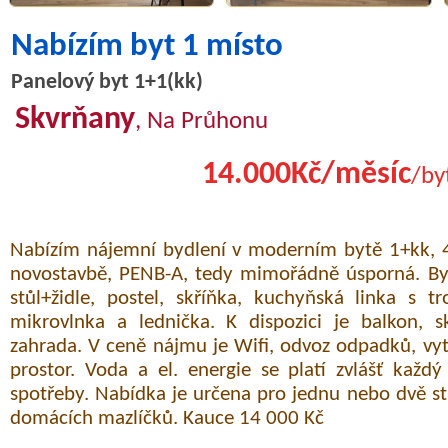
Nabízím byt 1 místo
Panelový byt 1+1(kk)
Skvrňany
, Na Průhonu
14.000Kč/měsíc
/by
Nabízím nájemní bydlení v moderním bytě 1+kk, 4
novostavbě, PENB-A, tedy mimořádně úsporná. Byt
stůl+židle, postel, skříňka, kuchyňská linka s 
mikrovlnka a lednička. K dispozici je balkon, s
zahrada. V ceně nájmu je Wifi, odvoz odpadků, vyt
prostor. Voda a el. energie se platí zvlášť každ
spotřeby. Nabídka je určena pro jednu nebo dvě s
domácích mazlíčků. Kauce 14 000 Kč