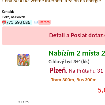
Cena 6000 Kč včetně internetu a záloh na energie.
Kontakt:
Pokoj na Borech
3x foto
Detail a Poslat dotaz
Nabízím 2 místa 
Cihlový byt 3+1(kk)
Plzeň
, Na Průtahu 31
Tram 300m, Bus 300m
5.
okres