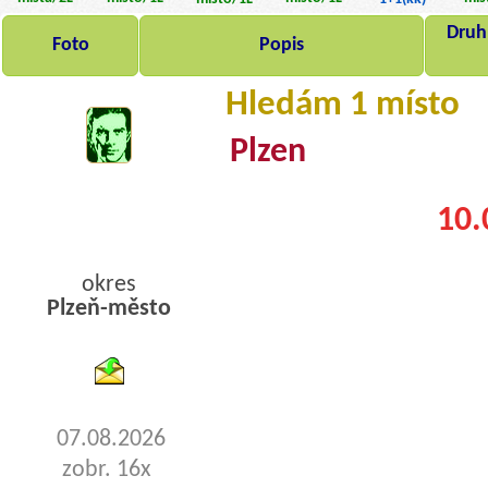
Druh,
Foto
Popis
Hledám 1 místo
Plzen
10.
okres
Plzeň-město
byty pronajem
07.08.2026
zobr. 16x