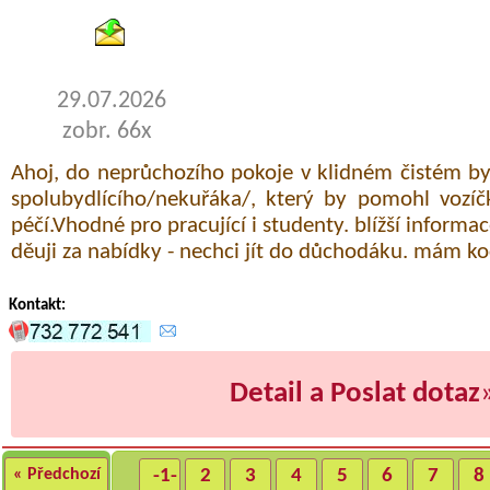
29.07.2026
zobr. 66x
Ahoj, do neprůchozího pokoje v klidném čistém b
spolubydlícího/nekuřáka/, který by pomohl vozíč
péčí.Vhodné pro pracující i studenty. blížší inform
děuji za nabídky - nechci jít do důchodáku. mám ko
Kontakt:
Detail a Poslat dotaz
« Předchozí
-1-
2
3
4
5
6
7
8