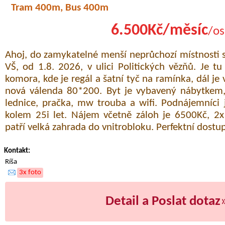
Tram 400m, Bus 400m
6.500Kč/měsíc
/os
Ahoj, do zamykatelné menší neprůchozí místnosti
VŠ, od 1.8. 2026, v ulici Politických vězňů. Je tu
komora, kde je regál a šatní tyč na ramínka, dál je
nová válenda 80*200. Byt je vybavený nábytkem
lednice, pračka, mw trouba a wifi. Podnájemníci j
kolem 25i let. Nájem včetně záloh je 6500Kč, 2
patří velká zahrada do vnitrobloku. Perfektní dostu
Kontakt:
Ríša
3x foto
Detail a Poslat dotaz