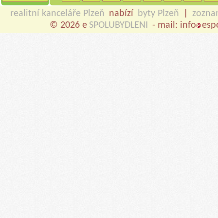
realitní kanceláře Plzeň
nabízí
byty Plzeň
|
zozna
© 2026 e
SPOLUBYDLENI
- mail: info
esp