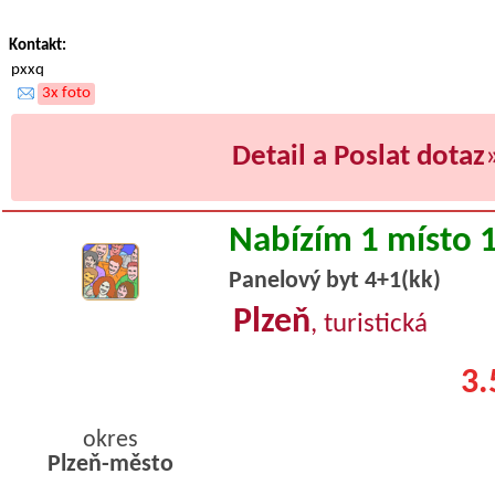
Kontakt:
pxxq
3x foto
Detail a Poslat dotaz
Nabízím 1 místo 
Panelový byt 4+1(kk)
Plzeň
, turistická
3.
okres
Plzeň-město
byty podnajem