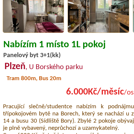
Nabízím 1 místo 1L pokoj
Panelový byt 3+1(kk)
Plzeň
, U Borského parku
Tram 800m, Bus 20m
6.000Kč/měsíc
/os
Pracující slečně/studentce nabízím k podnáj
třípokojovém bytě na Borech, který se nachází u z
14 a busu 30 (Sídliště Bory). Zbylé 2 pokoje obývají
je plně vybavený, neprůchozí a uzamykatelný.