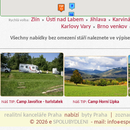
Zlín
Ústí nad Labem
Jihlava
Karvin
»
»
»
Rychlá volba:
Karlovy Vary
Brno venkov
»
Všechny nabídky bez omezení stáří naleznete ve výpis
Náš TIP:
Camp Javořice - turistatek
Náš TIP:
Camp Horní Lipka
realitní kanceláře Praha
nabízí
byty Praha
|
zozn
© 2026 e
SPOLUBYDLENI
- mail: info
esp