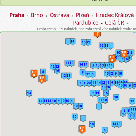
Praha
Brno
Ostrava
Plzeň
Hradec Králové
»
»
»
»
Pardubice
Celá ČR
»
»
( zobrazeno 119 nabídek, pro zobrazení více nabídek zvolte m