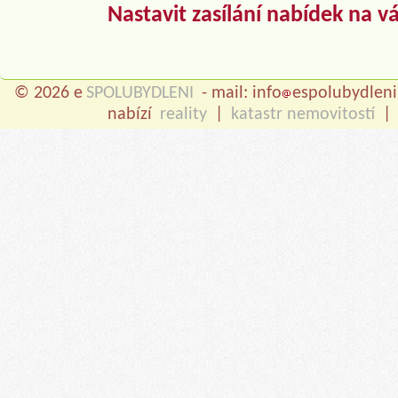
Nastavit zasílání nabídek na v
© 2026 e
SPOLUBYDLENI
- mail: info
espolubydleni
nabízí
reality
|
katastr nemovitostí
|