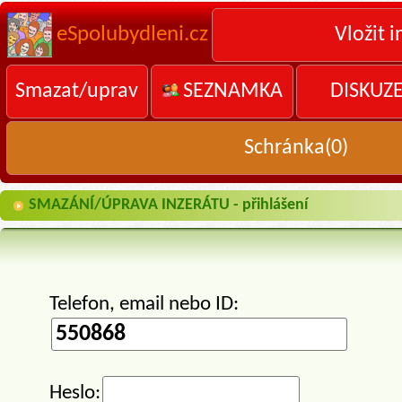
eSpolubydleni.cz
Vložit i
Smazat/uprav
SEZNAMKA
DISKUZ
Schránka(
0
)
SMAZÁNÍ/ÚPRAVA INZERÁTU - přihlášení
Telefon, email nebo ID:
Heslo: