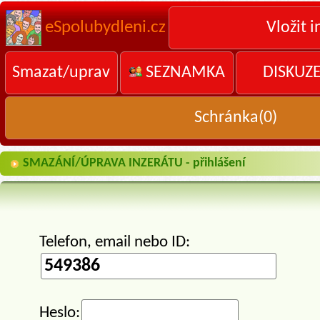
eSpolubydleni.cz
Vložit i
Smazat/uprav
SEZNAMKA
DISKUZ
Schránka(
0
)
SMAZÁNÍ/ÚPRAVA INZERÁTU - přihlášení
Telefon, email nebo ID:
Heslo: