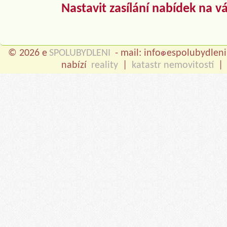
Nastavit zasílání nabídek na v
© 2026 e
SPOLUBYDLENI
- mail: info
espolubydleni
nabízí
reality
|
katastr nemovitostí
|