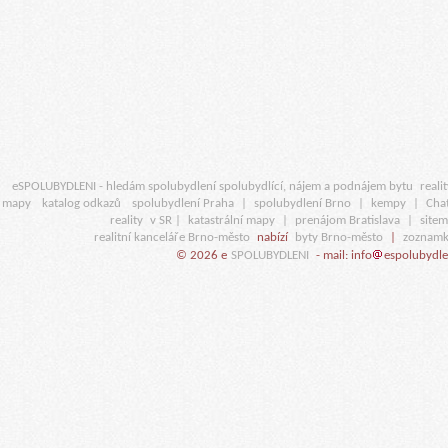
eSPOLUBYDLENI - hledám spolubydlení spolubydlící, nájem a podnájem bytu
realit
mapy
katalog odkazů
spolubydlení Praha
|
spolubydlení Brno
|
kempy
|
Cha
reality
v SR |
katastrální mapy
|
prenájom Bratislava
|
site
realitní kanceláře Brno-město
nabízí
byty Brno-město
|
zoznamk
© 2026 e
SPOLUBYDLENI
- mail: info
espolubydle