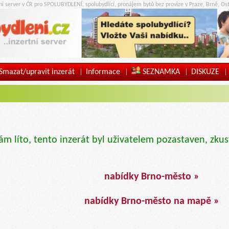
tní server v ČR pro SPOLUBYDLENÍ, spolubydlící, pronájem bytů bez provize v Praze, Brně, Ost
Smazat/upravit inzerát
Informace
SEZNAMKA
DISKUZE
|
|
|
|
ám líto, tento inzerát byl uživatelem pozastaven, zkus
nabídky Brno-město »
nabídky Brno-město na mapě »