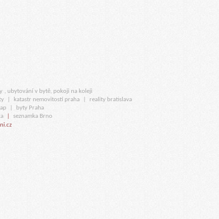
y
, ubytování v bytě, pokoji na koleji
ty
|
katastr nemovitostí praha
|
reality bratislava
map
|
byty Praha
a
|
seznamka Brno
ni.cz