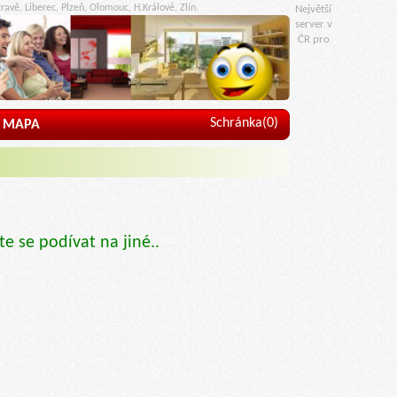
ravě, Liberec, Plzeň, Olomouc, H.Králové, Zlín.
Největší
server v
ČR pro
Schránka(
0
)
MAPA
te se podívat na jiné..