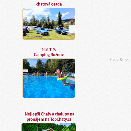
chatová osada
Náš TIP:
Camping Rožnov
Praha, Brno..
Nejlepší Chaty a chalupy na
pronájem na TopChaty.cz