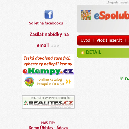
..Nejvetší inzer
Sdílet na facebooku
»
Zasílat nabídky na
Úvod
Vložit inzerát
|
|
email
»»»
DETAIL
Je n
Náš TIP:
Kemp Úbislav - Ádova